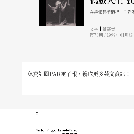
偶戲人生 Yo
在這個藝術節裡，你看
|
文字
鄭嘉音
第73期 / 1999年01月號
免費訂閱PAR電子報，獲取更多藝文資訊！
:::