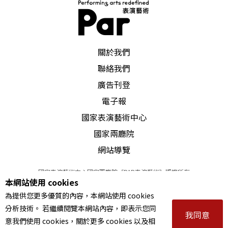
PAR 表演藝術雜誌
關於我們
聯絡我們
廣告刊登
電子報
國家表演藝術中心
國家兩廳院
網站導覽
國家表演藝術中心國家兩廳院《PAR表演藝術》版權所有
本網站使用 cookies
©
2022
Performing arts redefined. All Rights Reserved
為提供您更多優質的內容，本網站使用 cookies
統一編號 Tax Id number 00973926
分析技術。 若繼續閱覽本網站內容，即表示您同
本站所提供相關演出資訊，如有異動應以主辦單位公告為準。
我同意
意我們使用 cookies，關於更多 cookies 以及相
服務條款
｜
隱私權聲明
｜
著作權聲明