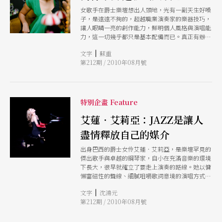
女歌手在爵士樂壇想出人頭地，光有一副天生好嗓
子，是遠遠不夠的，超越職業演奏家的樂器技巧，
讓人眼睛一亮的創作能力，鮮明個人風格與演唱能
力，這一切幾乎都只是基本配備而已。真正有辦法
引人注意的，往往都有一些獨特的才藝與能力──
|
文字
蘇重
譬如會模仿，或嫁對人，甚至是超級印鈔機
第212期 / 2010年08月號
特別企畫 Feature
艾蓮．艾莉亞：JAZZ是讓人
盡情釋放自己的媒介
出身巴西的爵士女伶艾蓮．艾莉亞，是樂壇罕見的
傑出歌手與卓越的鋼琴家，自小在充滿音樂的環境
下長大，很早就確立了要走上演奏的路線。她以慵
懶富磁性的聲線、細膩咀嚼歌詞意境的演唱方式，
自在感與歌曲詮釋風格，展現了Bossa Nova的神
|
文字
沈鴻元
韻精髓。這次她將擔綱「兩廳院夏日爵士派對」的
第212期 / 2010年08月號
壓軸演出，趁此機會，本刊再邀爵士音樂節目主持
人沈鴻元，與艾莉亞先來一場輕鬆愉快的越洋訪
談。