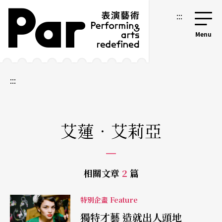
跳到主要內容區塊
網站導覽
:::
:::
艾蓮．艾莉亞
相關文章
2
篇
特別企畫 Feature
獨特才藝 造就出人頭地