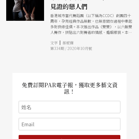
見證的戀人們
香港城市當代舞蹈團（以下稱為CCDC）創團四十
周年，孕育經典作品無數，也無意間在過程中牽起
多對良緣佳偶。本次推出作品《雙雙》，以六齣雙
人舞作，拼貼出六對舞者的情感、婚姻樣貌。本篇
節選其中兩對夫妻：吳易珊（台灣）與吳文安（馬
|
文字
郝妮爾
來西亞）、張藍勻（台灣）與羅凡（湖南），聊起
第334期 / 2020年10月號
婚後生活，甘苦參半，唯一不變者，是對藝術創作
的耕耘琢磨，趁此機會，見他們如何將這段漫漫感
情長路，走成一齣舞作。
免費訂閱PAR電子報，獲取更多藝文資
訊！