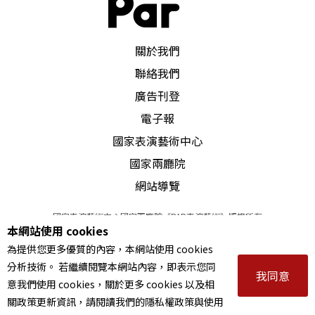
PAR 表演藝術雜誌
關於我們
聯絡我們
廣告刊登
電子報
國家表演藝術中心
國家兩廳院
網站導覽
國家表演藝術中心國家兩廳院《PAR表演藝術》版權所有
本網站使用 cookies
©
2022
Performing arts redefined. All Rights Reserved
為提供您更多優質的內容，本網站使用 cookies
統一編號 Tax Id number 00973926
分析技術。 若繼續閱覽本網站內容，即表示您同
本站所提供相關演出資訊，如有異動應以主辦單位公告為準。
我同意
意我們使用 cookies，關於更多 cookies 以及相
服務條款
｜
隱私權聲明
｜
著作權聲明
關政策更新資訊，請閱讀我們的隱私權政策與使用