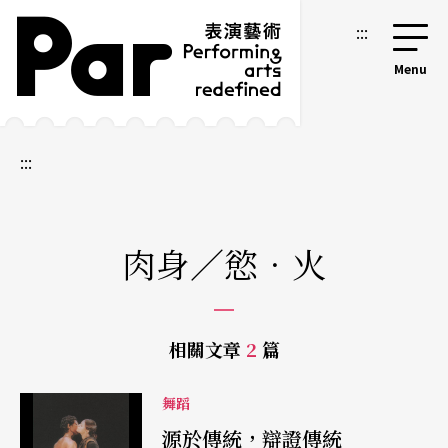
跳到主要內容區塊
網站導覽
:::
:::
肉身／慾．火
相關文章
2
篇
舞蹈
源於傳統，辯證傳統