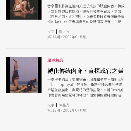
香卓里卡將婆羅達納天近乎炫技的肢體開發，轉成
了對身體的自我觀照，連帶引發哲學省思。例如
《肉身／慾．火》初始，女舞者長段獨舞在靜極緩
慢的動作中，舞者與自己的身體何等接近！在現場
的樂器與歌手吟哦聲中，時間的流程更為清晰，舞
|
文字
鄒之牧
者的生命與亙古循環的時間同時開展。
第114期 / 2002年06月號
環球舞台
轉化傳統肉身，直探感官之舞
香卓里卡融合了婆羅多舞、瑜珈和卡拉里柏耶武術
（kalarippayyat）等技巧，重新詮釋古典的傳統
舞蹈並發展出一套獨特的動作語彙。在她的作品中
你會看到幾個獨特的特徵：如緊鎖的螺絲般的站
立、幾何式的人體造形、繁複的手勢，以及男女舞
|
文字
陳品秀
者親密的姿勢。而也正是最後這一項特徵，讓香卓
第112期 / 2002年04月號
里卡的作品遭人議論。