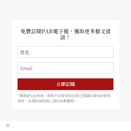
舉行的座談會中，在引言人背景資料的提供及與會
一百多人次的熱烈討論中，本刊詳實記載這個藝術
界第一次自發性的意見表達與共識凝聚的過程。
免費訂閱PAR電子報，獲取更多藝文資
訊！
立即訂閱
*通過遞交此表格，即表示您接受並同意已閱讀本網站的使用
條款，私隱政策和個人資料收集聲明。
:::