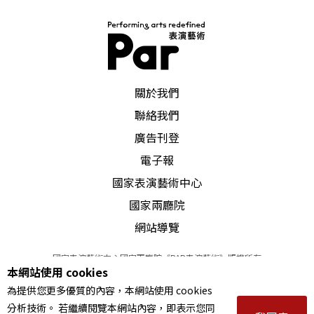
PAR 表演藝術雜誌
關於我們
聯絡我們
廣告刊登
電子報
國家表演藝術中心
國家兩廳院
網站導覽
國家表演藝術中心國家兩廳院《PAR表演藝術》版權所有
本網站使用 cookies
©
2022
Performing arts redefined. All Rights Reserved
為提供您更多優質的內容，本網站使用 cookies
統一編號 Tax Id number 00973926
分析技術。 若繼續閱覽本網站內容，即表示您同
本站所提供相關演出資訊，如有異動應以主辦單位公告為準。