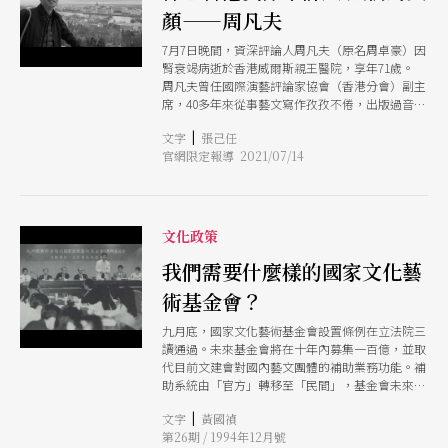
顏——周凡夫
7月7日晚間，資深評論人周凡夫（原名周卓豪）因
腎衰竭病逝於香港威爾斯親王醫院，享年71歲。
周凡夫曾任國際演藝評論家協會（香港分會）副主
席，40多年來從事藝文寫作孜孜不倦，出版過音樂
與文化評論相關書籍十餘本。對香港藝術界，特別
|
文字
張己任
是音樂界貢獻卓越。評論橫跨各表演藝術領域，文
官網限定報導 2021/07/14
章不但散落中港台澳，對於藝術政策等研究更有獨
見之明。2005 年獲頒民政事務局局長嘉許獎章，
以及 2011年獲港府頒榮譽勳章，以表揚他長期積
極推廣古典音樂及藝術欣賞所作的非凡功勳。 周
先生長年為《PAR表演藝術》雜誌撰文，為台灣讀
文化政策
者帶來於各地參與藝文活動的觀察、分享與見解，
字字珠磯備受推崇。感念他的付出，本刊特邀指揮
我們需要什麼樣的國家文化藝
家暨音樂學家張己任為文紀念，回憶其熟識點滴，
術基金會？
從一場音樂會裡，紀念他為人的熱情。
九月底，國家文化藝術基金會設置條例在立法院三
讀通過。未來基金會將在十年內募集一百億，並取
代目前文建會對國內藝文團體的補助業務功能。補
助系統由「官方」轉移至「民間」，基金會未來如
何運作、文建會日後的定位、如何與基金會功能相
|
文字
黃國禎
輔，以爲國內文化發展創造更寛廣的空間，成爲了
第26期 / 1994年12月號
藝文界近來關心的話題。由「文化環保」一連三天