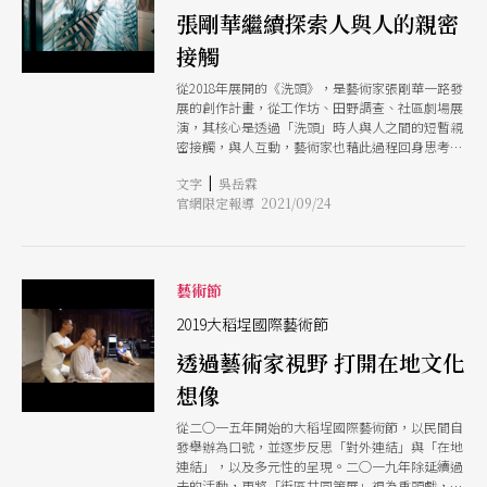
張剛華繼續探索人與人的親密
接觸
從2018年展開的《洗頭》，是藝術家張剛華一路發
展的創作計畫，從工作坊、田野調查、社區劇場展
演，其核心是透過「洗頭」時人與人之間的短暫親
密接觸，與人互動，藝術家也藉此過程回身思考自
己的身分認同。但在疫情限制下，「接觸交流」的
|
文字
吳岳霖
模式轉換到線上，這次臺北藝術節的演出，張剛華
官網限定報導 2021/09/24
以手機為媒介，透過「參與式展演」與「講座式展
演」兩種形式，試圖讓兩個部分能夠彼此對話，成
為一個完整的論述。
藝術節
2019大稻埕國際藝術節
透過藝術家視野 打開在地文化
想像
從二○一五年開始的大稻埕國際藝術節，以民間自
發舉辦為口號，並逐步反思「對外連結」與「在地
連結」，以及多元性的呈現。二○一九年除延續過
去的活動，更將「街區共同策展」視為重頭戲，落