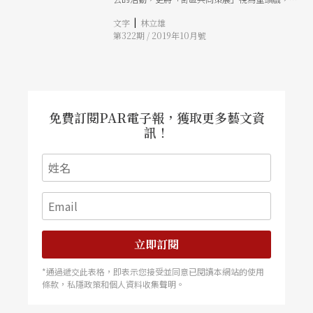
實「民間發起」的意義。其中的社區劇場《洗頭：
|
文字
林立雄
跟我說一個故事》，不僅是在地經驗的體現，更是
第322期 / 2019年10月號
通過日常行為去建構劇場的可能性。
免費訂閱PAR電子報，獲取更多藝文資
訊！
立即訂閱
*通過遞交此表格，即表示您接受並同意已閱讀本網站的使用
條款，私隱政策和個人資料收集聲明。