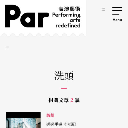
跳到主要內容區塊
網站導覽
:::
:::
洗頭
相關文章
2
篇
戲劇
透過手機《洗頭》