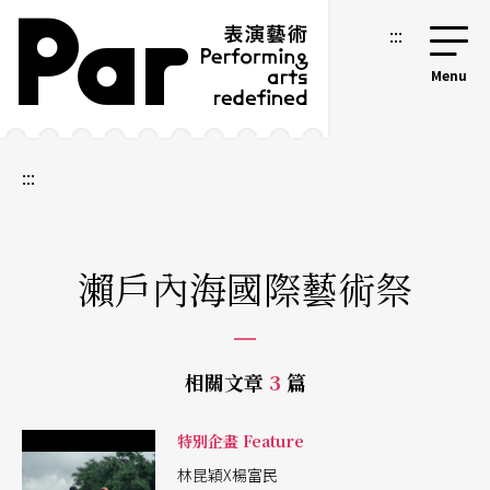
跳到主要內容區塊
網站導覽
:::
:::
瀨戶內海國際藝術祭
相關文章
3
篇
特別企畫 Feature
林昆穎X楊富民