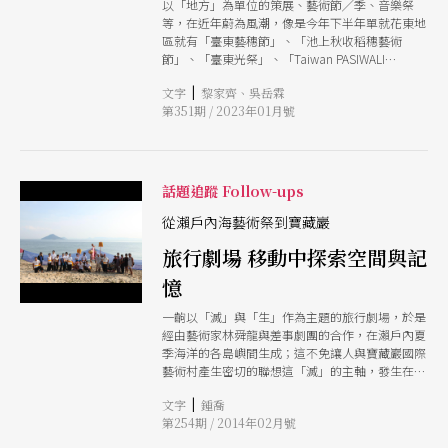
以「地方」為單位的策展、藝術節╱季、音樂祭
等，在近年蔚為風潮，像是今年下半年單就花東地
區就有「臺東藝穗節」、「池上秋收稻穗藝術
節」、「臺東光祭」、「Taiwan PASIWALI
Festival 原住民族國際音樂節」、「Palafang花蓮
|
文字
黎家齊、吳岳霖
跳浪藝術節」、「花蓮城市空間藝術節」等，橫跨
第351期 / 2023年01月號
不同藝術領域與族群，主辦單位也包含公、私單
位。但，這些藝術節各自的定位為何？訴求的主題
與觀眾是什麼？真的與這個「地方」有絕對的關
係？反過來說，這些地方藝術節又非得、或只能與
這個地方有連結嗎？ 於是，本期雜誌邀請花蓮縣
話題追蹤 Follow-ups
牛犁社區交流協會的楊富民擔任客座總編輯，並作
為對談人，與甫完成2022年花蓮城市空間藝術節規
從瀨戶內海藝術祭到寶藏巖
劃的林昆穎，從一個「從未離開花蓮的花蓮人」與
旅行劇場 移動中探索空間與記
另一個「離開花蓮許久的花蓮人」的對話，重新開
啟我們對「地方」、「策展」與「藝術節」的想
憶
像。
一齣以「滅」與「生」作為主題的旅行劇場，於是
經由藝術家林舜龍與差事劇團的合作，在瀨戶內夏
季海洋的各島嶼間生成；這不免讓人與寶藏巖國際
藝術村產生密切的聯想這「滅」的主軸，發生在現
今仍具現於寶藏巖的歷史斷面之上：被現代化想像
|
文字
鍾喬
的怪手挖得僅剩殘壁的違建，在歷經時間痕跡的浸
第254期 / 2014年02月號
漫後長出來的蔓草，是連結《海洋女神》在「瀨戶
內海藝術祭」相關「滅與生」的文化抵抗嗎？