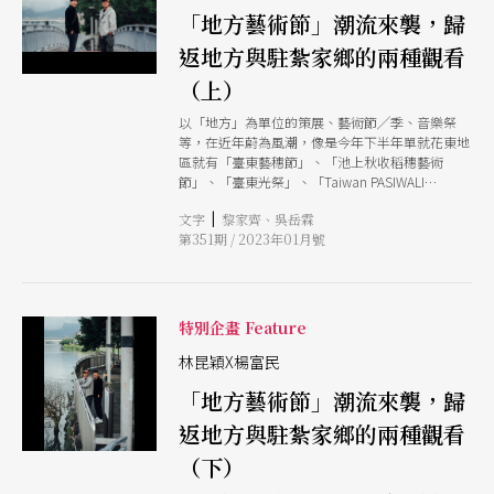
「地方藝術節」潮流來襲，歸
返地方與駐紮家鄉的兩種觀看
（上）
以「地方」為單位的策展、藝術節╱季、音樂祭
等，在近年蔚為風潮，像是今年下半年單就花東地
區就有「臺東藝穗節」、「池上秋收稻穗藝術
節」、「臺東光祭」、「Taiwan PASIWALI
Festival 原住民族國際音樂節」、「Palafang花蓮
|
文字
黎家齊、吳岳霖
跳浪藝術節」、「花蓮城市空間藝術節」等，橫跨
第351期 / 2023年01月號
不同藝術領域與族群，主辦單位也包含公、私單
位。但，這些藝術節各自的定位為何？訴求的主題
與觀眾是什麼？真的與這個「地方」有絕對的關
係？反過來說，這些地方藝術節又非得、或只能與
這個地方有連結嗎？ 於是，本期雜誌邀請花蓮縣
特別企畫 Feature
牛犁社區交流協會的楊富民擔任客座總編輯，並作
為對談人，與甫完成2022年花蓮城市空間藝術節規
林昆穎X楊富民
劃的林昆穎，從一個「從未離開花蓮的花蓮人」與
「地方藝術節」潮流來襲，歸
另一個「離開花蓮許久的花蓮人」的對話，重新開
啟我們對「地方」、「策展」與「藝術節」的想
返地方與駐紮家鄉的兩種觀看
像。
（下）