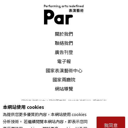
PAR 表演藝術雜誌
關於我們
聯絡我們
廣告刊登
電子報
國家表演藝術中心
國家兩廳院
網站導覽
國家表演藝術中心國家兩廳院《PAR表演藝術》版權所有
本網站使用 cookies
©
2022
Performing arts redefined. All Rights Reserved
為提供您更多優質的內容，本網站使用 cookies
統一編號 Tax Id number 00973926
分析技術。 若繼續閱覽本網站內容，即表示您同
本站所提供相關演出資訊，如有異動應以主辦單位公告為準。
我同意