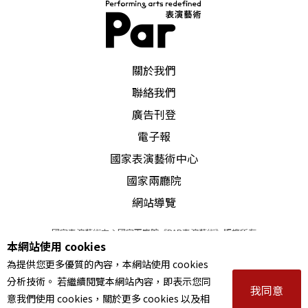
PAR 表演藝術雜誌
關於我們
聯絡我們
廣告刊登
電子報
國家表演藝術中心
國家兩廳院
網站導覽
國家表演藝術中心國家兩廳院《PAR表演藝術》版權所有
本網站使用 cookies
©
2022
Performing arts redefined. All Rights Reserved
為提供您更多優質的內容，本網站使用 cookies
統一編號 Tax Id number 00973926
分析技術。 若繼續閱覽本網站內容，即表示您同
本站所提供相關演出資訊，如有異動應以主辦單位公告為準。
我同意
意我們使用 cookies，關於更多 cookies 以及相
服務條款
｜
隱私權聲明
｜
著作權聲明