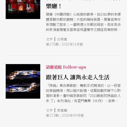
樂廳！
隨著《布蘭詩歌》心跳般的節奏，迷幻似夢的多媒
體景觀在眼前展開；大型的機械裝置，隨著音樂在
街頭動了起來；一霎時煙火在眼前綻放，高來高去
的表演者隨著北管樂音飛盪樓宇之間這就是即將在
臺中國家歌劇院的戶外場地發生的「巨人出沒」系
|
文字
白斐嵐
列，奇觀視覺與音樂同步的震撼體驗，即將讓台中
第275期 / 2015年11月號
街頭沸騰起來
話題追蹤 Follow-ups
跟著巨人 讓雋永走入生活
「序曲」是古典歌劇、舞劇正式開演前，以一段管
絃樂曲開場，用以暗示劇情，或幫助觀眾靜下心聆
賞的演奏。臺中國家歌劇院「2015歌劇院序曲巨人
來 了」系列演出，有雲門舞集《水月》、音樂時
代劇場《少年台灣》、舞蹈空間舞團《迴》、心心
|
文字
莫嵐蘭
南管樂坊《南管詩意鄉愁》、世紀當代舞團《婚
第273期 / 2015年09月號
禮/春之祭》 和比利時布魯塞爾國家劇院《仙杜
拉》。不僅集結文學、音樂、戲劇、舞蹈、繪畫等
菁英跨界合作，更從經典中提煉，以當代思維與手