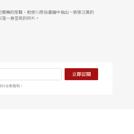
他獨舞的尾聲，勅使川原自書牆中抽出一張張泛黃的
抖落一身空氣的碎片。
立即訂閱
資料收集聲明。