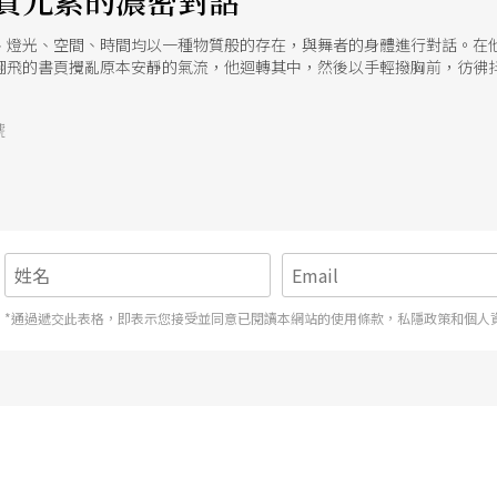
質元素的濃密對話
、燈光、空間、時間均以一種物質般的存在，與舞者的身體進行對話。在
翻飛的書頁攪亂原本安靜的氣流，他迴轉其中，然後以手輕撥胸前，彷彿
號
*通過遞交此表格，即表示您接受並同意已閱讀本網站的使用條款，私隱政策和個人