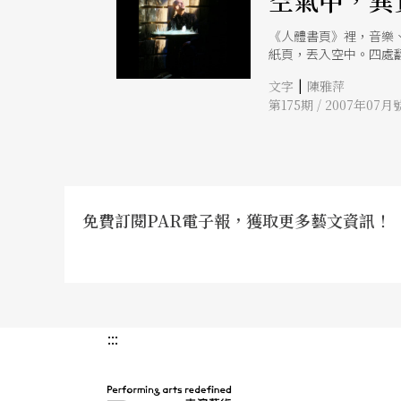
空氣中，異
《人體書頁》裡，音樂
紙頁，丟入空中。四處
|
文字
陳雅萍
第175期 / 2007年07月
免費訂閱PAR電子報，獲取更多藝文資訊！
:::