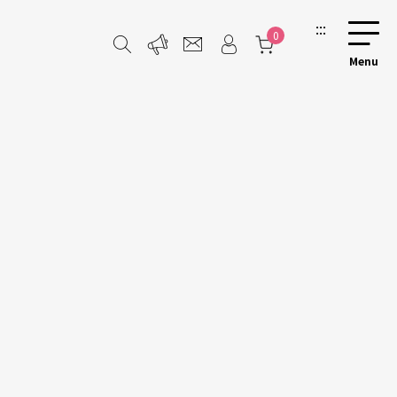
:::
0