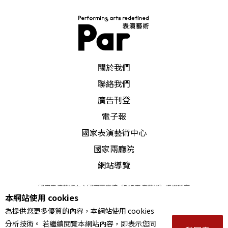
PAR 表演藝術雜誌
關於我們
聯絡我們
廣告刊登
電子報
國家表演藝術中心
國家兩廳院
網站導覽
國家表演藝術中心國家兩廳院《PAR表演藝術》版權所有
本網站使用 cookies
©
2022
Performing arts redefined. All Rights Reserved
為提供您更多優質的內容，本網站使用 cookies
統一編號 Tax Id number 00973926
分析技術。 若繼續閱覽本網站內容，即表示您同
本站所提供相關演出資訊，如有異動應以主辦單位公告為準。