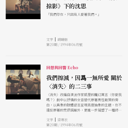
掠影》下的沈思
「我們存在，只因有人愛著我們。」
|
文字
胡晴舫
第20期 / 1994年06月號
回想與回響 Echo
我們擦滅，因爲一無所愛 關於
〈消失〉的二三事
〈消失〉改編自澳洲作家凱里的魔幻寓言〈你愛我
嗎？〉劇中以抒情的女音替代原著男性剛質的旁
白，以具象的肢體語言呈現高度抽象的主題，在不
違反原著的荒謬諷喩外，更進一步凝塑了一種詩化
的風格。
|
文字
梁寒衣
第20期 / 1994年06月號