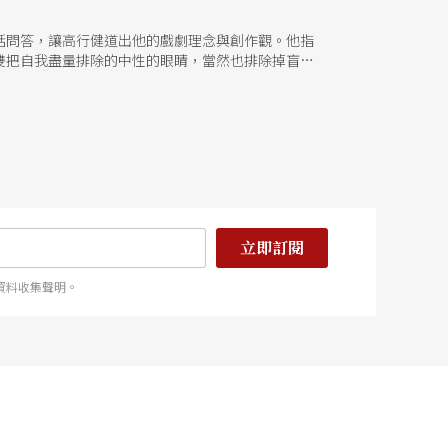
話問答，讓高行健道出他的戲劇理念與創作觀。他指
雙把自我盡量排除的中性的眼睛，當然也排除掉盲目
立即訂閱
資料收集聲明。