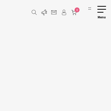
:::
0