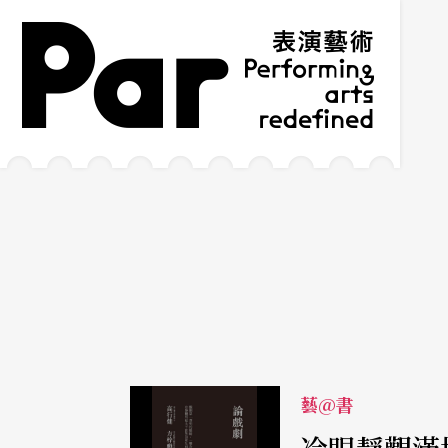
跳到主要內容區塊
網站導覽
:::
藝@書