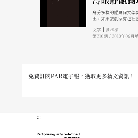
冷眼靜觀滿
身分多樣的諾貝爾文學
出，如果戲劇家有種社
的自戀，做一個冷靜清
|
文字
劉梓潔
第210期 / 2010年06月
免費訂閱PAR電子報，獲取更多藝文資訊！
:::