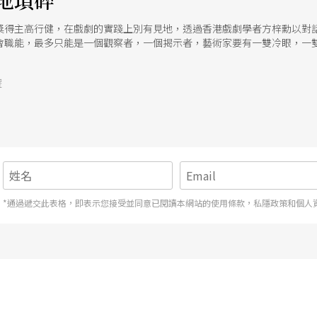
地瑣碎
獎得主高行健，在戲劇的實踐上別有見地，透過香港戲劇學者方梓勳以對
會職能，最多只能是一個觀察者，一個揭示者，藝術家要有一雙冷眼，一
醒的觀察者，對世界的認知才會開始。
號
*通過遞交此表格，即表示您接受並同意已閱讀本網站的使用條款，私隱政策和個人