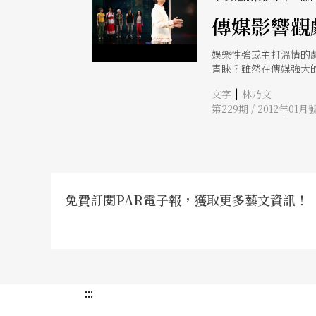
傳媒影響觀
娛樂性強或主打溫情的
青睞？雖然在傳媒強大
打動人心，但創作者仍
|
文字
林乃文
第229期 / 2012年01月
免費訂閱PAR電子報，獲取更多藝文資訊！
:::