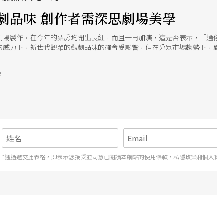
劇品味 創作者需深思劇場美學
劇場製作，在今年的票房均開出長紅，而且一再加演，這是否表示，「通
的威力下，新世代觀眾的觀劇品味的確會受影響，但在分眾市場趨勢下，
應更加深思劇場媒體的美學特徵。
號
*通過遞交此表格，即表示您接受並同意已閱讀本網站的使用條款，私隱政策和個人