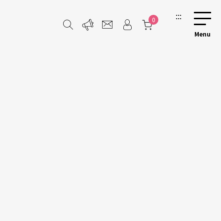
:::
0