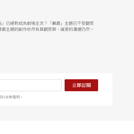
俗」已絕對成為劇場主流？「嚴肅」主題已不受觀眾
嚴肅主題的創作依然有其觀眾群，誠意的溝通仍然會
立即訂閱
資料收集聲明。