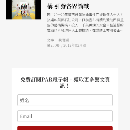
構 引發各界論戰
因二○一○年墨西哥灣漏油事件而被環保人士大力
抗議的英國石油公司，日前宣布將續約贊助四個重
要的藝術機構，投入一千萬英鎊的資金。但這樣的
贊助也引發環保人士的抗議，在媒體上亦引發正反
不一的論戰。這次的事件也再度促使媒體及大眾反
|
文字
魏君穎
思藝術與商業贊助、公部門補助間的關係。
第230期 / 2012年02月號
免費訂閱PAR電子報，獲取更多藝文資
訊！