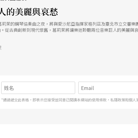
人的美麗與哀愁
葛莉茉的鋼琴協奏曲之夜，將與愛沙尼亞指揮家格列茲及臺北市立交響樂
曲。從古典創新到現代懷舊，葛莉茉將讓樂迷聆聽兩位音樂巨人的美麗與
號
*通過遞交此表格，即表示您接受並同意已閱讀本網站的使用條款，私隱政策和個人