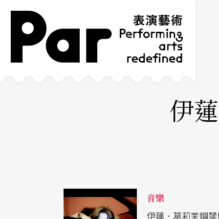
跳到主要內容區塊
網站導覽
:::
伊蓮
音樂
伊蓮．葛莉茉鋼琴