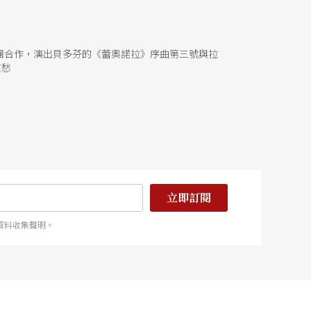
團合作，演出貝多芬的《蕾奧諾拉》序曲第三號與拉
哀愁
立即訂閱
資料收集聲明。