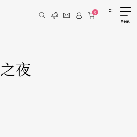
:::
0
曲之夜