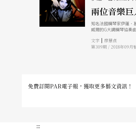
兩位音樂巨
知名法國鋼琴家伊蓮．
威爾的G大調鋼琴協奏
|
文字
廖慧貞
第309期 / 2018年09月
免費訂閱PAR電子報，獲取更多藝文資訊！
:::