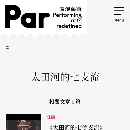
跳到主要內容區塊
網站導覽
:::
:::
太田河的七支流
相關文章
1
篇
法國
《太田河的七條支流》