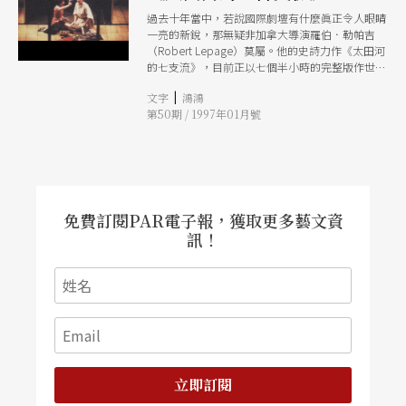
過去十年當中，若說國際劇壇有什麼眞正令人眼睛
一亮的新銳，那無疑非加拿大導演羅伯．勒帕吉
（Robert Lepage）莫屬。他的史詩力作《太田河
的七支流》，目前正以七個半小時的完整版作世界
巡演。
|
文字
鴻鴻
第50期 / 1997年01月號
免費訂閱PAR電子報，獲取更多藝文資
訊！
立即訂閱