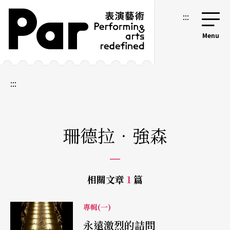
跳到主要內容區塊
網站導覽
:::
:::
珊德拉．強森
相關文章
1
篇
專輯(一)
永遠激烈的詰問