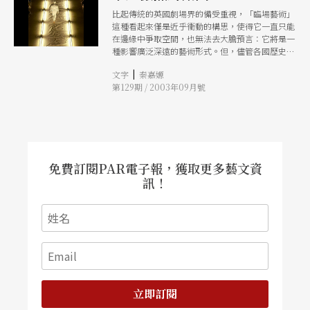
比起傳統的英國劇場界的備受重視，「臨場藝術」
這種看起來僅是近乎衝動的構思，使得它一直只能
在邊緣中爭取空間，也無法去大膽預言：它將是一
種影響廣泛深遠的藝術形式。但，儘管各國歷史不
一，世界上所有的前衛藝術都是相同的：永遠小
|
文字
秦嘉嫄
眾、永遠創新、永遠難以定義、永遠以激烈的態度
第129期 / 2003年09月號
在問：「這是藝術嗎？」，然後緩緩使這個世界更
不一樣。
免費訂閱PAR電子報，獲取更多藝文資
訊！
立即訂閱