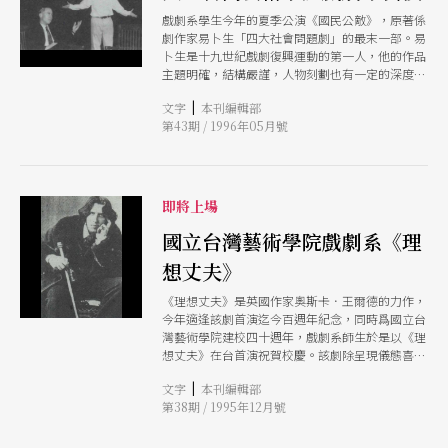
戲劇系學生今年的夏季公演《國民公敵》，原著係
劇作家易卜生「四大社會問題劇」的最末一部。易
卜生是十九世紀戲劇復興運動的第一人，他的作品
主題明確，結構嚴謹，人物刻劃也有一定的深度，
側重社會寫眞，對當代問題引發探討與分析。 這
|
文字
本刊編輯部
次由畢業班學生林超來將原著改編，搬上舞台，重
第43期 / 1996年05月號
現易卜生戲劇的藝術表現，並希望藉此劇帶來社會
的反思與催化作用。三場演出均爲免費索票，可至
現場索取。
即將上場
國立台灣藝術學院戲劇系《理
想丈夫》
《理想丈夫》是英國作家奧斯卡．王爾德的力作，
今年適逢該劇首演迄今百週年紀念，同時爲國立台
灣藝術學院建校四十週年，戲劇系師生於是以《理
想丈夫》在台首演祝賀校慶。該劇除呈現儀態喜劇
的高妙動人外，並藉劇中描述上流社會的弊病，來
|
文字
本刊編輯部
警惕台灣社會的現況。劇中人物大致可分爲兩類，
第38期 / 1995年12月號
道德的正邪之別與美學的雅俗之分，正人君子、淑
女賢媛是一類，在道德上是正方，但在風格上未必
是雅人。反之名士、浪女刁娃一類在道德上不是正