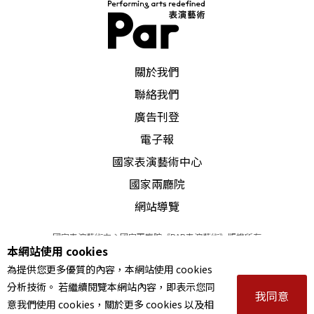
PAR 表演藝術雜誌
關於我們
聯絡我們
廣告刊登
電子報
國家表演藝術中心
國家兩廳院
網站導覽
國家表演藝術中心國家兩廳院《PAR表演藝術》版權所有
本網站使用 cookies
©
2022
Performing arts redefined. All Rights Reserved
為提供您更多優質的內容，本網站使用 cookies
統一編號 Tax Id number 00973926
分析技術。 若繼續閱覽本網站內容，即表示您同
本站所提供相關演出資訊，如有異動應以主辦單位公告為準。
我同意
意我們使用 cookies，關於更多 cookies 以及相
服務條款
｜
隱私權聲明
｜
著作權聲明