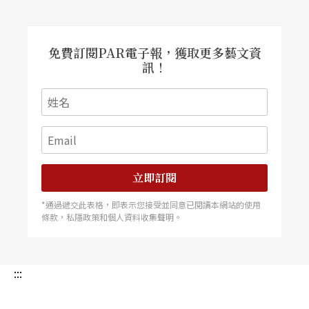
派，但在風格上卻不是俗客，兩派人士的相互折衝
正是這一齣喜劇最堪玩味之處。 《理想大夫》由
余光中翻譯劇本，邵玉珍導演，孟振中擔任舞台設
計。
免費訂閱PAR電子報，獲取更多藝文資
訊！
立即訂閱
*通過遞交此表格，即表示您接受並同意已閱讀本網站的使用
條款，私隱政策和個人資料收集聲明。
:::