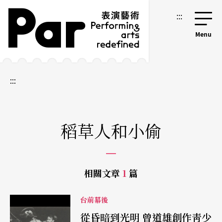
跳到主要內容區塊
網站導覽
:::
:::
稻草人和小偷
相關文章
1
篇
台前幕後
從昏暗到光明 曾道雄創作靑少