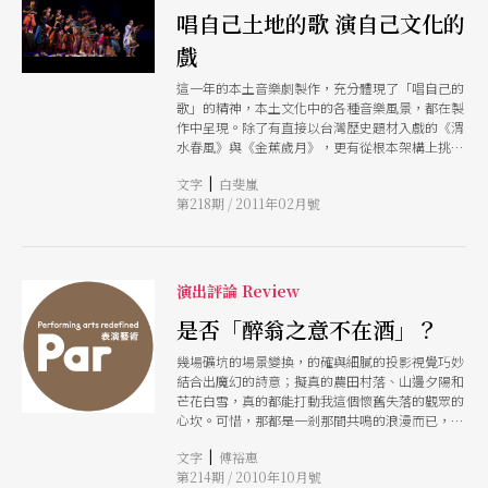
唱自己土地的歌 演自己文化的
戲
這一年的本土音樂劇製作，充分體現了「唱自己的
歌」的精神，本土文化中的各種音樂風景，都在製
作中呈現。除了有直接以台灣歷史題材入戲的《渭
水春風》與《金蕉歲月》，更有從根本架構上挑戰
了「音樂劇」之定義的作品如《很久沒有敬我了
|
文字
白斐嵐
你》與《大國民進行曲》，在劇中織就了台灣本土
第218期 / 2011年02月號
文化中不同脈絡的音樂，更展現了豐富的「台灣
味」。
演出評論 Review
是否「醉翁之意不在酒」？
幾場礦坑的場景變換，的確與細膩的投影視覺巧妙
結合出魔幻的詩意；擬真的農田村落、山邊夕陽和
芒花白雪，真的都能打動我這個懷舊失落的觀眾的
心坎。可惜，那都是一剎那間共鳴的浪漫而已，我
還期待更多事件的回味和戲劇性的咀嚼。
|
文字
傅裕惠
第214期 / 2010年10月號