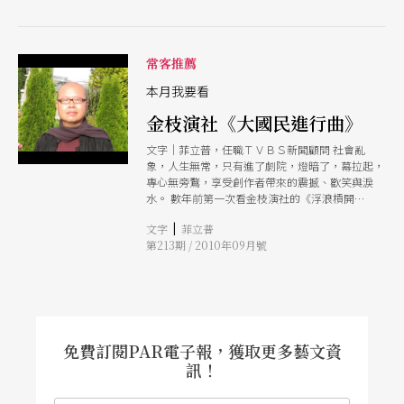
常客推薦
本月我要看
金枝演社《大國民進行曲》
文字｜菲立普，任職ＴＶＢＳ新聞顧問 社會亂
象，人生無常，只有進了劇院，燈暗了，幕拉起，
專心無旁鶩，享受創作者帶來的震撼、歡笑與淚
水。 數年前第一次看金枝演社的《浮浪槓開
花》，驚然發現音樂劇早已在台灣發展多年了，而
|
文字
菲立普
且精采度不比國外差，尤其加上誇張的肢體動作，
第213期 / 2010年09月號
懷舊的歌曲包裝，笑死人不償命的對白，讓人在演
員謝幕時興奮地用力鼓掌，更叫人哼唱著走出劇
場。九月的最新作品《大國民進行曲》，相信除了
延續創意、輕鬆、懷舊的風格之外，以日本投降但
還要矇騙小兵繼續為皇軍效力當主幹、似乎在說政
治是騙人的藝術、老百姓都是被犧牲的、真實與謊
言之間、不知還有啥驚豔的內容？令人期待與推
免費訂閱PAR電子報，獲取更多藝文資
薦！
訊！