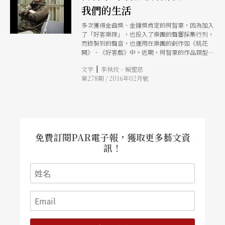
我們的生活
多次獲得金曲獎、金鐘獎肯定的柯智豪，因為加入
了「好客樂隊」，也投入了樂團的聲響採集行列，
而錄製到的聲音，也運用在樂團的創作如《桃花
開》、《好客戲》中。近期，柯智豪的作品類型從
宗教、戲曲、傳統，到演出語言如原住民、客家、
|
文字
李秋玫、賴聖慈
閩南語，等於台灣各族群都找上了他，但他的採集
第278期 / 2016年02月號
不為學術研究，而更多是找尋一條連接傳統與現代
的路，繼續走下去，「讓傳統走回我們的生活
中。」
免費訂閱PAR電子報，獲取更多藝文資
訊！