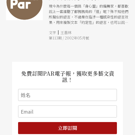
現今為什麼每一個搞「身心靈」的編舞家，都喜歡
說上一套誰聽了都鴉鴉烏的「道」呢？殊不知他們
所擬似的語言，不過是在指涉一種感染性的語言效
果，用來複製文本「約定性」的語言，也可以說在
於輕易取得看與被看之間的社會協調性，表明中國
|
文字
王墨林
人（或東方人）有別於西方人在特殊思維上的一致
第113期 / 2002年05月號
性。
免費訂閱PAR電子報，獲取更多藝文資
訊！
立即訂閱