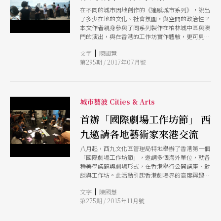
在不同的城市因地創作的《遙感城市系列》，說出
了多少在地的文化、社會氛圍，與空間的政治性？
本文作者親身參與了同系列製作在柏林城中區與澳
門的演出，與在香港的工作坊實作體驗，更可見其
中差異，並引發思考。
|
文字
陳國慧
第295期 / 2017年07月號
城市藝波 Cities & Arts
首辦「國際劇場工作坊節」 西
九邀請各地藝術家來港交流
八月起，西九文化區管理局特地舉辦了香港第一個
「國際劇場工作坊節」，邀請多個海外單位，就各
種美學議題與劇場形式，在香港舉行公開講座、對
談與工作坊。此活動引起香港劇場界的高度興趣與
期待，藝術發展主管劉祺豐即表示，工作坊節目的
|
文字
陳國慧
在於「製造更多討論空間，啟發更多新創作，開拓
第275期 / 2015年11月號
本土表演藝術的新領域」，為「日後雙方合作埋下
種子」。