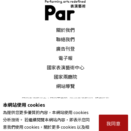
PAR 表演藝術雜誌
關於我們
聯絡我們
廣告刊登
電子報
國家表演藝術中心
國家兩廳院
網站導覽
國家表演藝術中心國家兩廳院《PAR表演藝術》版權所有
本網站使用 cookies
©
2022
Performing arts redefined. All Rights Reserved
為提供您更多優質的內容，本網站使用 cookies
統一編號 Tax Id number 00973926
分析技術。 若繼續閱覽本網站內容，即表示您同
本站所提供相關演出資訊，如有異動應以主辦單位公告為準。
我同意
意我們使用 cookies，關於更多 cookies 以及相
服務條款
｜
隱私權聲明
｜
著作權聲明