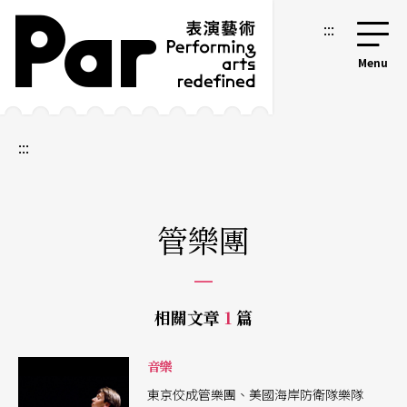
跳到主要內容區塊
網站導覽
:::
:::
管樂團
相關文章
1
篇
音樂
東京佼成管樂團、美國海岸防衛隊樂隊