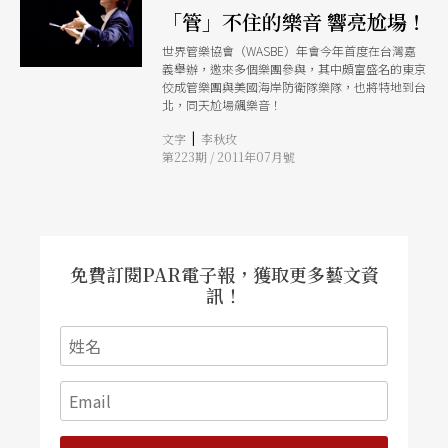
「管」不住的樂音 響亮尬場！
世界管樂協會（WASBE）年會今年首度在台灣嘉
義舉辦，邀來多個樂團參與，其中頗富盛名的東京
佼成管樂團與美國海岸防衛隊樂隊，也將特地到台
北，同天尬場飆樂音！
|
文字
李秋玫
第223期 / 2011年07月號
免費訂閱PAR電子報，獲取更多藝文資
訊！