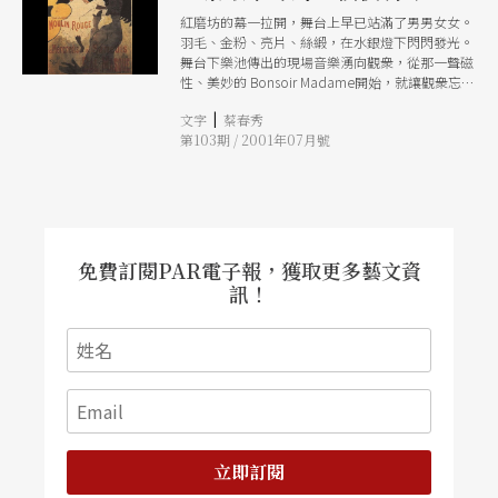
紅磨坊的幕一拉開，舞台上早已站滿了男男女女。
羽毛、金粉、亮片、絲緞，在水銀燈下閃閃發光。
舞台下樂池傳出的現場音樂湧向觀衆，從那一聲磁
性、美妙的 Bonsoir Madame開始，就讓觀衆忘情
流連於徹夜的歌舞笙簫。
|
文字
蔡春秀
第103期 / 2001年07月號
免費訂閱PAR電子報，獲取更多藝文資
訊！
立即訂閱