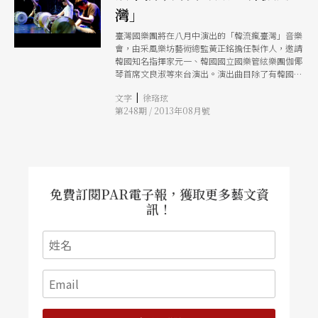
灣」
臺灣國樂團將在八月中演出的「韓流瘋臺灣」音樂
會，由采風樂坊藝術總監黃正銘擔任製作人，邀請
韓國知名指揮家元一、韓國國立國樂管絃樂團伽倻
琴首席文良淑等來台演出。演出曲目除了有韓國傳
統演出「四物游戲」，還有《四氣》、《青山》、
|
文字
徐珞玹
伽倻琴協奏曲《魂火2》等，臺灣國樂團更安排了
第248期 / 2013年08月號
經典曲目《松》、《臺灣風情》、《十面埋伏》，
讓兩國的音樂交流，在演出中立體呈現！
免費訂閱PAR電子報，獲取更多藝文資
訊！