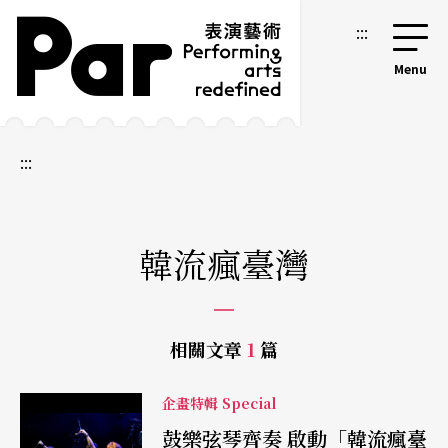
跳到主要內容區塊
網站導覽
:::
:::
韓流瘋臺灣
相關文章
1
篇
企畫特輯 Special
鼓樂弦琴齊奏 啟動「韓流瘋臺