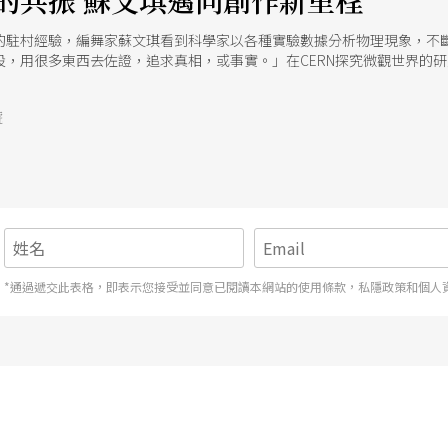
的共振 蘇文琪邁向創作新里程
的駐村經驗，編舞家蘇文琪看到科學家以各種實驗數據分析物理現象，不
設，用很多東西去佐證，追求真相，或事實。」在CERN探究微觀世界的
，《全然的愛與真實》回應了科學家研究假設所投入的信仰與執著。
號
*通過遞交此表格，即表示您接受並同意已閱讀本網站的使用條款，私隱政策和個人