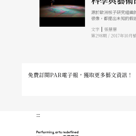
科學與藝術
源於歐洲核子研究組織
很像，都提出未知的假
台元素分解為最小單位
|
文字
張慧慧
第298期 / 2017年10月
免費訂閱PAR電子報，獲取更多藝文資訊！
:::