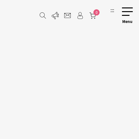
:::
0