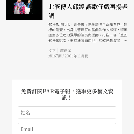
北管傳人邱婷 讓歌仔戲再揚老
調
歌仔戲現代化，卻失去了傳統韻味？正是看見了這
樣的隱憂，出身北管世家的戲曲製作人邱婷，特地
邀集多位功力深厚的演員與樂師，打造一場「重回
歌仔做唸唱，玉樓珠韻滿曲池」的歌仔戲演出，好
的唱唸加上好的後場，要讓觀眾一飽耳福。
|
文字
廖俊逞
第167期 / 2006年11月號
免費訂閱PAR電子報，獲取更多藝文資
訊！