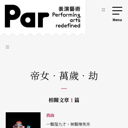
跳到主要內容區塊
網站導覽
:::
:::
帝女．萬歲．劫
相關文章
1
篇
戲曲
一聲蔭九才，無聲嘸免來