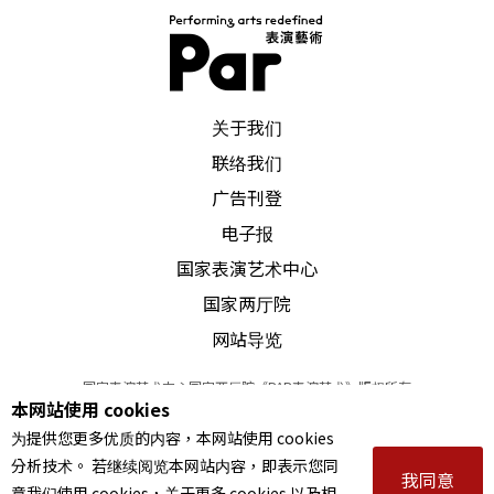
PAR 表演艺术杂志
关于我们
联络我们
广告刊登
电子报
国家表演艺术中心
国家两厅院
网站导览
国家表演艺术中心国家两厅院《PAR表演艺术》版权所有
本网站使用 cookies
©
2022
Performing arts redefined. All Rights Reserved
为提供您更多优质的内容，本网站使用 cookies
统一编号 Tax Id number 00973926
分析技术。 若继续阅览本网站内容，即表示您同
本站所提供相关演出资讯，如有异动应以主办单位公告为准。
我同意
意我们使用 cookies，关于更多 cookies 以及相
服务条款
｜
隐私权声明
｜
著作权声明