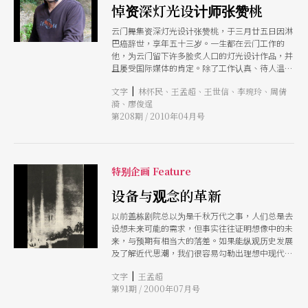
悼资深灯光设计师张赞桃
云门舞集资深灯光设计张赞桃，于三月廿五日因淋
巴癌辞世，享年五十三岁。一生都在云门工作的
他，为云门留下许多脍炙人口的灯光设计作品，并
且屡受国际媒体的肯定。除了工作认真、待人温
暖，更让人记得的，就是他瞇著眼睛时的笑容。本
|
文字
林怀民、王孟超、王世信、李琬玲、周倩
刊特以此单元，纪念这位为舞台奉献一生的灯光设
漪、廖俊逞
计师张赞桃。
第208期 / 2010年04月号
特别企画 Feature
设备与观念的革新
以前盖栋剧院总以为是千秋万代之事，人们总是去
设想未来可能的需求，但事实往往证明想像中的未
来，与预期有相当大的落差。如果能纵观历史发展
及了解近代思潮，我们很容易勾勒出理想中现代剧
场的面貌，它应该是自由地、更开放地以建筑语汇
|
文字
王孟超
去构筑剧场意象，绝对避免教条规则，没有真正最
第91期 / 2000年07月号
好的建筑答案，因为剧场和语言演进或者大陆漂移
一样，都是缓慢、不间断地在进化中。