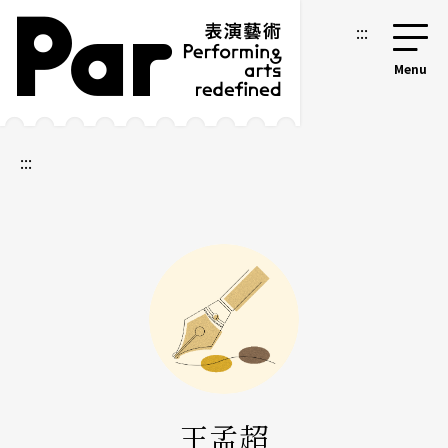
跳到主要内容区块
网站导览
:::
:::
王孟超