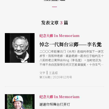
发表文章
3
篇
纪念大师 In Memoriam
悼念一代舞台宗师——李名觉
二○○○年趁著云门《水月》赴纽约参加下一波艺
术节，我和林老师、蒋勋老师一起去位于纽约五十
八街的老公寓拜会Ming（李名觉）。当时他正为
不得不去白宫接受总统文艺奖章颁奖，十分生气。
那是民间人士所颁授的最高荣誉表扬，但他却对小
|
文字
王孟超
布希在中东发动不名誉、不人道的战争十分不认
第336期 / 2020年12月号
同。我记得我曾翻译过Ming的传记一书《剧场名
朝》中，他不断地强调艺术家要有愤怒，对政府要
有批评的勇气，诚哉斯言，Ming一生至死都在致
力实践。
纪念大师 In Memoriam
谢谢你帮舞台打开灯