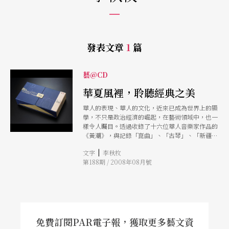
發表文章
1
篇
藝@CD
華夏風裡，聆聽經典之美
華人的表現、華人的文化，近來已成為世界上的顯
學，不只是政治經濟的崛起，在藝術領域中，也一
樣令人矚目。透過收錄了十六位華人音樂家作品的
《黃潮》，與記錄「崑曲」、「古琴」、「新疆維
吾爾木卡姆」及「蒙古族長調民歌」等名列世界非
|
文字
李秋枚
物質文化遺產名單之藝術的《瑰寶》，可以一次瀏
第188期 / 2008年08月號
覽華人音樂藝術的經典之美。
免費訂閱PAR電子報，獲取更多藝文資