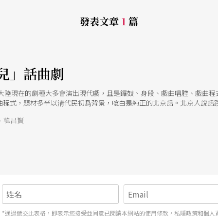
發表文章
1
篇
兒」話曲劇
：大陸現在的劇種大多會演出現代戲，且是鑼鼓、身段、戲曲唱腔、戲曲程
曲程式，題材多半以淸代民初爲背景，唸白是純正的北京話。北京人說話
爲底蘊所養成的氣息風調，任誰也沒法憑空學來。這樣的語言趣味及說話
、韓昌賢
起了多少作用？而《楊乃武與小白菜》語言爲什麼反而沒有《煙壺》豐富
藝的流傳推廣，開啓了多少正面的作用？當戲劇的成份加入之後，曲的抒
李殿魁：曲劇是一新興的劇種，民國七十六年我們在電視台介紹中國的傳統
們開了眼界！看到曲劇在舞台上的呈現，首先我覺得不像聽京劇時，劇情
曲劇可能受了題材或是說書風格的影響，比較平易，縱然是高潮，也不能
以吸引人，是因爲有很多表演的程式，不管是開、關門，或者是走路、見
來，比舞台劇更加生活化，譬如演員出場，《煙壺》一劇便從場外進入，邊
，像《煙壺》一劇中用了許多北京人懂得的土話，換句話說，站在懷舊或
、《茶館》、《天下第一樓》，他們那些人說話打招呼都是北京土話，老
對生長在台灣的人來講就未必聽得懂，只能當藝術欣賞，深入其精髓仍有
*通過遞交此表格，即表示您接受並同意已閱讀本網站的使用條款，私隱政策和個人