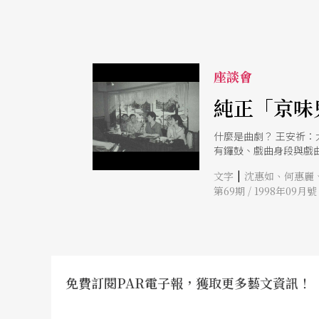
座談會
純正「京味
什麼是曲劇？ 王安祈
有鑼鼓、戲曲身段與戲
這是以近千年皇朝帝都
|
文字
沈惠如、何惠麗
的《煙壺》一劇，到底
第69期 / 1998年09月號
角度而言，曲劇對於曲
都關係著戲的成敗。 
當精采，如今總算讓我
情緒上有明顯的變化，
傳統戲曲在舞台上之所
文明戲，即是由話劇而
的特色，是用北京土話
免費訂閱PAR電子報，獲取更多藝文資訊！
的劇本如《四代同堂》
聽就懂，令人感動。但