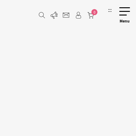
:::
0