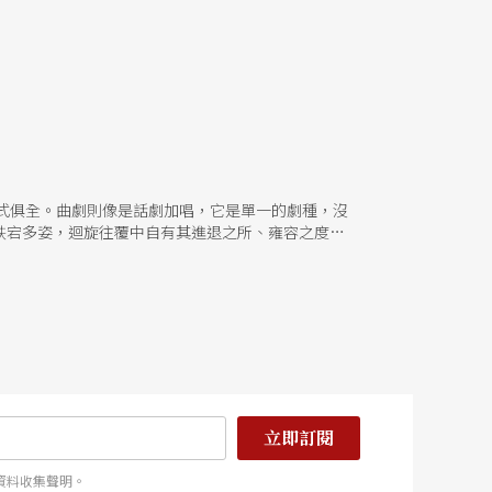
式俱全。曲劇則像是話劇加唱，它是單一的劇種，沒
跌宕多姿，迴旋往覆中自有其進退之所、雍容之度，
藝術，對於情節或許稍「單調」、主題或許嫌「弱」
？這或許是我們可以討論的議題。就藝術文化資產的
情功能勢必要做調整，無論劇的作曲、導演任何一環
說唱藝術時，便聽說大陸有《楊乃武與小白菜》，相
緊張唱快板或搖板、劇情悲哀唱慢板等等，讓我們在
急得像拉警報一樣，這一點我認爲有其限制。第二，
面等，可以讓我們欣賞到演員的身段；曲劇的性質是
演唱著走入群衆中。 第三，語言的部分：曲劇最大
學習語言的立場，滿深入人心的。多年以前，老舍寫
立即訂閱
舍的東西之所以那樣受歡迎，便因深入生活，讓人一
障礙。第四點，在劇情方面：《楊乃武與小白菜》可
資料收集聲明。