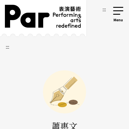
跳到主要內容區塊
網站導覽
:::
:::
蕭惠文