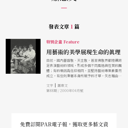
發表文章
1
篇
特別企畫 Feature
用藝術的美學展現生命的眞理
目前，國內基督敎、天主敎，甚至佛敎界都陸續跨
足表演藝術的領域，形成多個不同風格與性質的團
體；有的是因爲信仰相同，並堅持藝術專業素養而
成立，有些則秉著本身所賦予的才華，矢志藉由表
演藝術將信仰的眞理傳揚出去，雖然這些團體的經
|
文字
蕭惠文
營模式與理念各有不同，但信仰絕對是他們所以聚
第88期 / 2000年04月號
集的一個重要因素。
免費訂閱PAR電子報，獲取更多藝文資