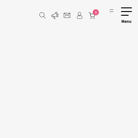
:::
0