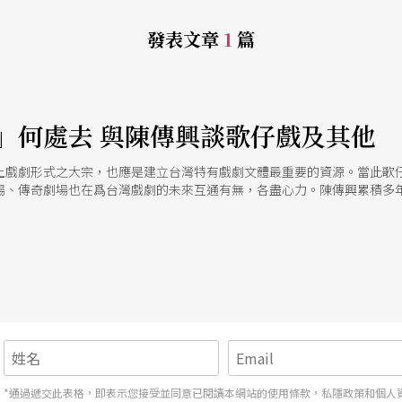
發表文章
1
篇
」何處去 與陳傳興談歌仔戲及其他
土戲劇形式之大宗，也應是建立台灣特有戲劇文體最重要的資源。當此歌
場、傳奇劇場也在爲台灣戲劇的未來互通有無，各盡心力。陳傳興累積多
難。
*通過遞交此表格，即表示您接受並同意已閱讀本網站的使用條款，私隱政策和個人