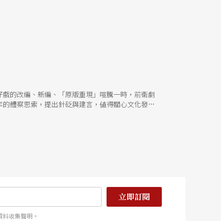
仔戲的改編、新編、「原版重現」喧騰一時，前衞劇
年的體察思索，提出針砭與建言，値得關心文化發展
立即訂閱
資料收集聲明。