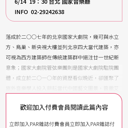
6/14 19
：30
台北
國家音樂廳
INFO 02-29242638
落成於二○○七年的北京國家大劇院，幾可與水立
方、鳥巢、新央視大樓並列北京四大當代建築，亦
可視為西方建築師在傳統建築群中挹注廿一世紀新
意象；國家大劇院管弦樂團則是國家大劇院駐院團
體，成立於二○一○年的資歷看似晚近，卻匯聚了
旅外音樂學人投入耕耘當代中國藝文圖景，曾邀艾
森巴赫（C. Eschenbach）、馬捷爾（L. Maazel）、
歡迎加入付費會員閱讀此篇內容
阿胥肯納吉（V. Ashkenazy）等合作指揮，除了年
度製作，更在每週末舉行音樂會、藝術沙龍，致力
立即加入PAR雜誌付費會員立即加入PAR雜誌付