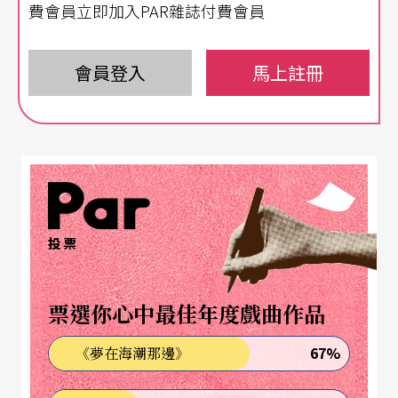
巡演國際以外，也常舉辦室內樂活動。
費會員立即加入PAR雜誌付費會員
本次演出為首度來台，由首席指揮
呂嘉
領軍，帶來
會員登入
馬上註冊
貝多芬第六號交響曲《田園》、《梁祝》。呂嘉於
一九八九年獲首屆安東尼奧佩得羅第國際指揮大賽
首獎（"Antonio Pedrotti" International Conductin
g Competition），此後合作交響樂團遍布德、法、
義等歐美國家，二○○七年於義大利佩薩羅指揮
《鵲賊》更獲羅西尼歌劇節Best Opera of the Year
投票
殊榮。二○一二年返中擔任北京國家大劇院歌劇總
監與首席指揮，曾監製指揮《羅恩格林》、《托斯
票選你心中最佳年度戲曲作品
卡》、《費加羅的婚禮》等劇目。
67%
《夢在海潮那邊》