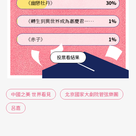
30%
《幽戀牡丹》
1%
《轉生到異世界成為嘉慶君—發現我的祖先是詐騙集團!?》
1%
《赤子》
投票看結果
中國之美 世界看見
北京國家大劇院管弦樂團
呂嘉