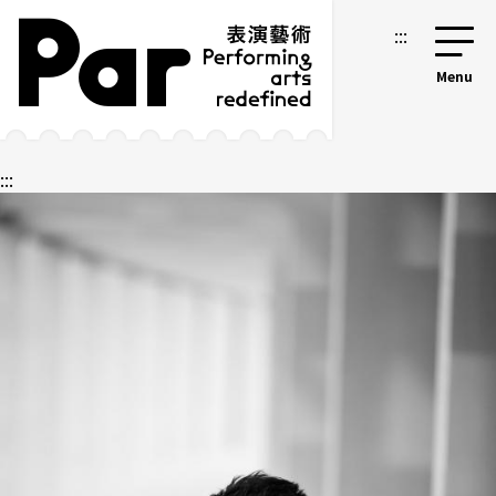
跳到主要內容區塊
網站導覽
:::
:::