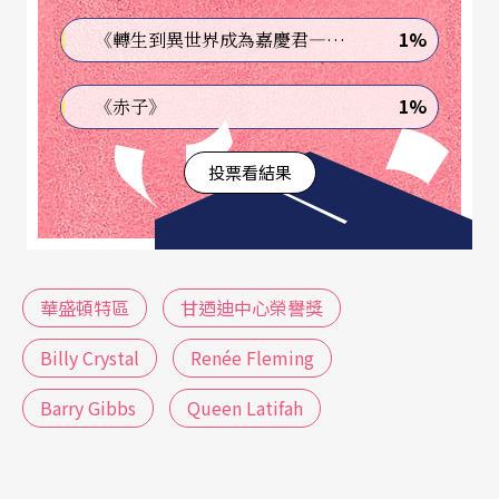
年初始的晚會門票是100元，今天購票的門檻是每年
1%
《轉生到異世界成為嘉慶君—發現我的祖先是詐騙集團!?》
捐款一萬元以上者，其變化可想而知。但也因為要
1%
《赤子》
募款，受獎者的票房號召力就愈來愈重要。首屆的
得獎者是聲樂家瑪麗安．安德森（Marian Anderso
投票看結果
n）、電影舞蹈家佛雷．亞斯坦（Fred Astaire）、
編舞家巴蘭欽（George Balanchine）、作曲家理
察．羅傑斯（Richard Rodgers）和鋼琴家魯賓斯坦
華盛頓特區
甘迺迪中心榮譽獎
（Arthur Rubinstein），基本都還是表演藝術圈子
的人，對比近幾年來多是流行音樂和電影明星，可
Billy Crystal
Renée Fleming
看出美國大眾口味的轉變。
Barry Gibbs
Queen Latifah