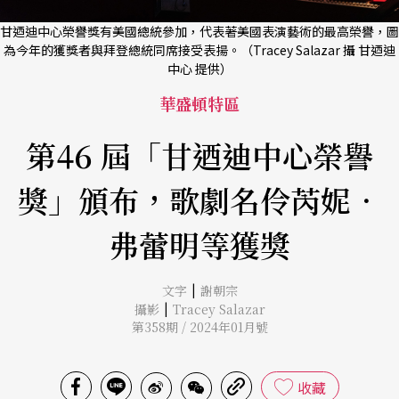
甘迺迪中心榮譽獎有美國總統參加，代表著美國表演藝術的最高榮譽，圖
為今年的獲獎者與拜登總統同席接受表揚。（Tracey Salazar 攝 甘迺迪
中心 提供）
華盛頓特區
第46 屆「甘迺迪中心榮譽
獎」頒布，歌劇名伶芮妮．
弗蕾明等獲獎
|
文字
謝朝宗
|
攝影
Tracey Salazar
第358期 / 2024年01月號
收藏