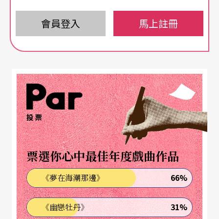
首先是甘迺迪中心董事會做東的晚餐，第2天是真正
會員登入
馬上註冊
的頒獎儀式，在國務院舉行，第3天先去白宮與總統
會面，然後到甘迺迪中心參加表揚晚會，這是唯一
公開的部分。晚會節目製作單位對誰會上台表揚或
致詞都保密，連受獎者本人也不知道，因此有些驚
喜的成分。之後是正式的晚宴。
投票
甘迺迪中心榮譽獎表揚的是一生的成就，所以受獎
者年齡都不小（今年最年輕的皇后．拉蒂法也都53
票選你心中最佳年度戲曲作品
歲了），加上有總統出席，所以一般人的印象這是
66%
《夢在海潮那邊》
美國表演藝術者的最高榮譽。其實嚴格說來，這也
就是甘迺迪中心的募款晚會，但因為甘迺迪本來就
31%
《幽戀牡丹》
代表了政治與藝術的交集，就顯得與眾不同。1978