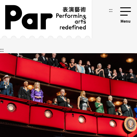
跳到主要內容區塊
網站導覽
:::
:::