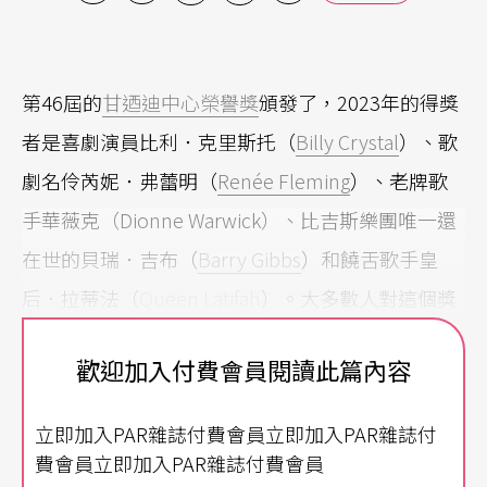
第46屆的
甘迺迪中心榮譽獎
頒發了，2023年的得獎
者是喜劇演員比利．克里斯托（
Billy Crystal
）、歌
劇名伶芮妮．弗蕾明（
Renée Fleming
）、老牌歌
手華薇克（Dionne Warwick）、比吉斯樂團唯一還
在世的貝瑞．吉布（
Barry Gibbs
）和饒舌歌手皇
后．拉蒂法（
Queen Latifah
）。大多數人對這個獎
的認識，是每年年底電視轉播的表揚晚會，受獎者
歡迎加入付費會員閱讀此篇內容
與現任的美國總統同坐在甘迺迪中心歌劇院的中央
包廂裡，接受同儕後輩在舞台上表達的頌揚。但真
立即加入PAR雜誌付費會員立即加入PAR雜誌付
正的表揚活動，是連續3天的盛事。
費會員立即加入PAR雜誌付費會員