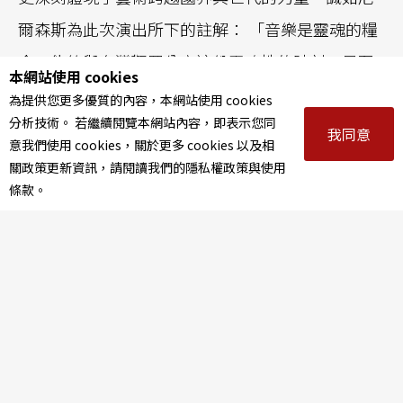
爾森斯為此次演出所下的註解： 「音樂是靈魂的糧
食。能夠與台灣觀眾分享這份靈魂性的時刻，是至
本網站使用 cookies
高無上的幸福。」
為提供您更多優質的內容，本網站使用 cookies
分析技術。 若繼續閱覽本網站內容，即表示您同
我同意
延伸閱讀
意我們使用 cookies，關於更多 cookies 以及相
關政策更新資訊，請閱讀我們的隱私權政策與使用
條款。
〈尼爾森斯領軍 萊比錫布商大廈管絃樂團呈獻交響
史詩〉
投票