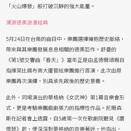
「火山爆發」般打破沉靜的強大能量。
溯源德奧浪漫經典
5月24日在台南的曲目中，樂團選擇擁抱歷史脈絡，
帶來與其樂團發展息息相關的德奧巨作。舒曼的
《第1號交響曲「春天」》當年正是由孟德爾頌親自
指揮萊比錫布商大廈管絃樂團進行首演，此次由原
樂團再次演繹，別具承先啟後的歷史意義。
此外，同場演出的華格納《女武神》第1幕音樂會形
式，更是考驗樂團戲劇張力的指標性作品。尼爾森
斯在記者會上透露，自5歲第一次在歌劇院聽見《唐
懷瑟》起，便深深對華格納的音樂著迷。他指出，