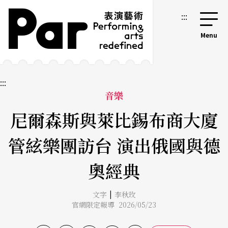
跳到主要內容區塊
網站導覽
:::
:::
音樂
尼爾森斯與萊比錫布商大廈
管絃樂團訪台 演出俄國與德
奧經典
|
文字
李秋玫
官網限定報導 2026/05/23