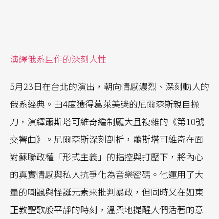
演繹俄系巨作的深刻人性
5月23日在台北的演出，朝向情感濃烈、深刻動人的
俄系經典。由4度獲得葛萊美獎的尼爾森斯親自操
刀，演繹蕭斯塔可維奇編制龐大且複雜的《第10號
交響曲》。尼爾森斯深刻剖析，蕭斯塔可維奇在面
對蘇聯政權「形式主義」的指控與打壓下，將內心
的真實情感與私人抗爭化為音樂密碼。他運用了大
量的嘲諷與怪誕元素來批判暴政，但同時又在如東
正教聖歌般平靜的時刻，溫柔地提醒人們活著的意