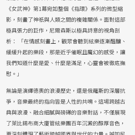
《女武神》第1幕宛如整個《指環》系列的微型縮
影，刻畫了神祇與人類之間的複雜關係。面對這部
極具張力的巨作，尼爾森斯以極具詩意的視角剖
析： 「在情感刻畫上，觀眾會聽到絃樂逐漸醞釀、
緩緩升起的樂段，那是近乎催眠且魔幻的感受，讓
我們知道什麼是愛、什麼是滿足，心靈會被徹底撫
慰。」
無論是演繹德奧的浪漫歷史，還是俄羅斯的深層抗
爭，音樂最終的指向皆是人性的共鳴。這場跨越古
典與浪漫、融合細膩與磅礡的音樂對話，不僅展現
了萊比錫布商大廈管絃樂團百年沉澱的醇厚音色，
更深刻體現了藝術跨越國界與世代的力量。誠如尼