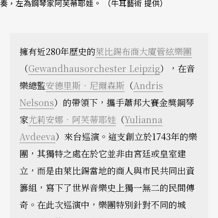
奏，左為鋼琴家阿芙蒂耶娃。 （牛耳藝術 提供）
擁有近280年歷史的
萊比錫布商大廈管絃樂團
（
Gewandhausorchester Leipzig
），在音
樂總監
安德里斯．尼爾森斯
（
Andris
Nelsons
）的帶領下，攜手蕭邦大賽金獎鋼琴
家
尤莉安娜．阿芙蒂耶娃
（
Yulianna
Avdeeva
）來台巡演。這支創立於1743年的樂
團，其獨特之處在於它並非由宮廷或皇室建
立，而是由萊比錫當地的商人與市民共同出資
籌組，寫下了世界音樂史上獨一無二的民間傳
奇。在此次巡演中，樂團特別針對不同的城