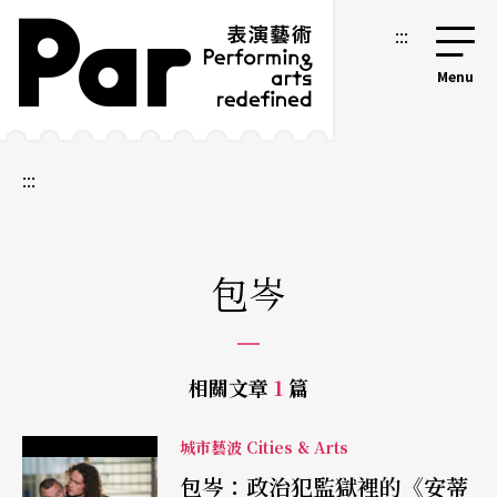
跳到主要內容區塊
網站導覽
:::
:::
包岑
相關文章
1
篇
城市藝波 Cities & Arts
包岑：政治犯監獄裡的《安蒂