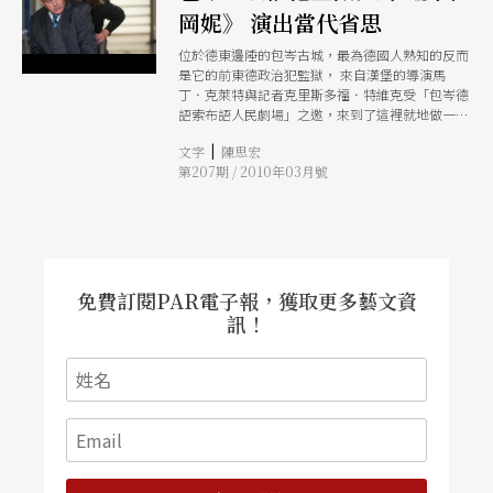
岡妮》 演出當代省思
位於德東邊陲的包岑古城，最為德國人熟知的反而
是它的前東德政治犯監獄， 來自漢堡的導演馬
丁．克萊特與記者克里斯多福．特維克受「包岑德
語索布語人民劇場」之邀，來到了這裡就地做一齣
與這個特殊場域有關的戲。他們選擇了希臘悲劇
|
文字
陳思宏
《安蒂岡妮》為題材，演出《安蒂岡妮在包岑：渴
第207期 / 2010年03月號
望自由的訓練營》，透過戲劇的力量，讓德國人重
新關注這個邊陲小城。
免費訂閱PAR電子報，獲取更多藝文資
訊！