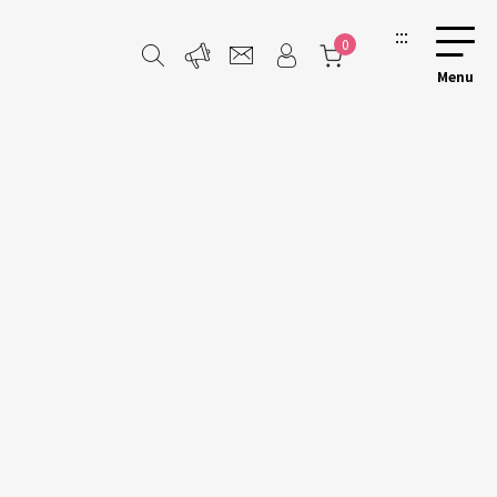
:::
0