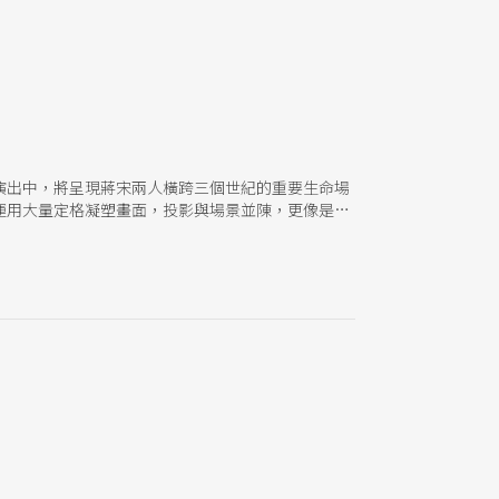
演出中，將呈現蔣宋兩人橫跨三個世紀的重要生命場
運用大量定格凝塑畫面，投影與場景並陳，更像是歷