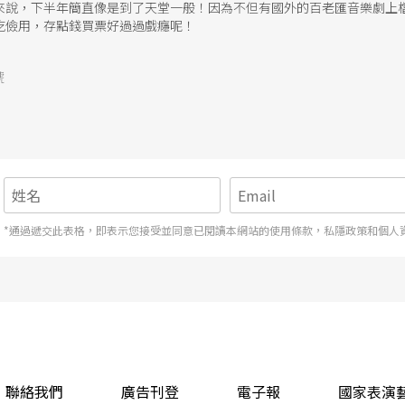
來說，下半年簡直像是到了天堂一般！因為不但有國外的百老匯音樂劇上
吃儉用，存點錢買票好過過戲癮呢！
號
*通過遞交此表格，即表示您接受並同意已閱讀本網站的使用條款，私隱政策和個人
聯絡我們
廣告刊登
電子報
國家表演