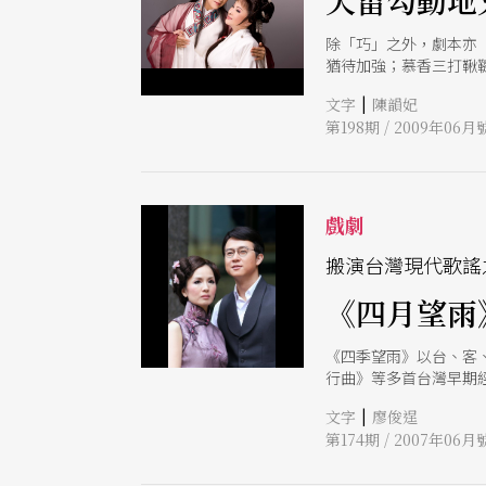
天雷勾動地
除「巧」之外，劇本亦
猶待加強；慕香三打鞦
|
文字
陳韻妃
第198期 / 2009年06月
戲劇
搬演台灣現代歌謠
《四月望雨
《四季望雨》以台、客
行曲》等多首台灣早期
|
文字
廖俊逞
第174期 / 2007年06月