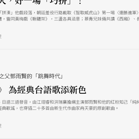
火，好一場「巧拼」！
「拼湊」他戲段落，朝廷差役行路截取《智取威虎山》第一場〈連勝進軍
韆，雷同黃梅戲《鞦韆架》，三盪各具涵意；慕青兄妹倆共讀《西廂》、
號
之父鄧雨賢的「跳舞時代」
》 為經典台語歌添新色
、日語三語發音，由江翊睿和洪瑞襄擔綱主演鄧雨賢和他的紅粉知己「純
經典歌謠，也穿插二十多首由新生代作曲家冉天豪的原創歌曲。
號