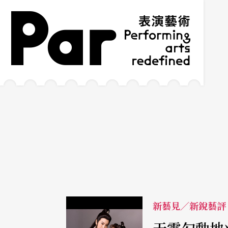
跳到主要內容區塊
網站導覽
:::
新藝見／新銳藝評