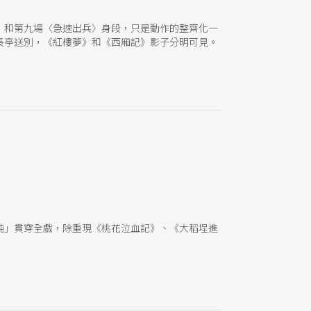
〉和第九場〈急速出兵〉身段，只是動作的整齊化一
長亭送別，《紅樓夢》和《西廂記》影子分明可見。
純」貫穿全戲，除重現《桃花泣血記》、《大稻埕進