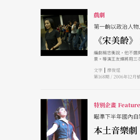
戲劇
第一齣以政治人物
《宋美齡》
編劇楊忠衡說，他不選
景。導演王友輝將用三
史的一個回眸映影。
|
文字
廖俊逞
第168期 / 2006年12月
特別企畫 Featur
瞄準下半年國內自
本土音樂劇