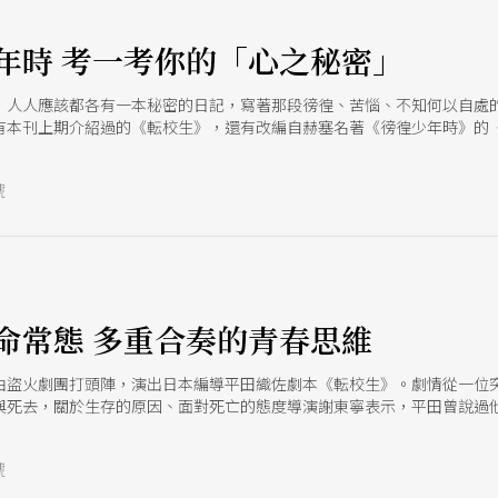
e
年時 考一考你的「心之秘密」
，人人應該都各有一本秘密的日記，寫著那段徬徨、苦惱、不知何以自處
有本刊上期介紹過的《転校生》，還有改編自赫塞名著《徬徨少年時》的
頁繼續作答》，邀正是（或曾經）年少的你，品嚐（或回味）屬於青春的
號
命常態 多重合奏的青春思維
由盜火劇團打頭陣，演出日本編導平田織佐劇本《転校生》。劇情從一位
與死去，關於生存的原因、面對死亡的態度導演謝東寧表示，平田曾說過
級的學生所度過的這一天，這個奇特的一天，會讓你感覺其實正像是人類
號