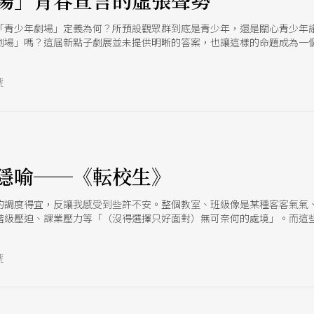
場」青春宣言的虛張聲勢
「青少年劇場」定義為何？所預設觀眾群到底是青少年，還是關心青少年
劇場」嗎？這屆新點子劇展並未提供明晰的答案，也讓這樣的命題成為一
啦啦隊口號似的虛張聲勢。
號
隱喻──《転校生》
的調度得宜，反讓我感受到些許不安。整個教室、班級像是某種客客氣氣
階級壓迫、課業壓力等「（沒得選擇只好面對）無可奈何的處境」。而這
學生／突然面臨的新環境」相比，這大概是更「不合常理」的。在安全距
號