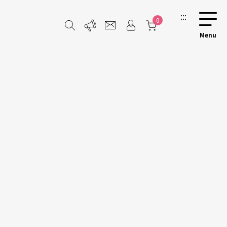
:::
0