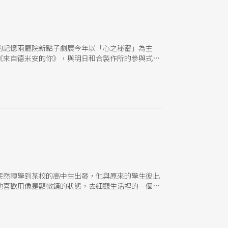
的記憶兩廳院新點子劇展今年以「心之秘密」為主
《來自德米安的你》，與明日和合製作所的參與式流
酸澀滋味
突然轉學到某校的高中生出發，他與原來的學生彼此
他喜歡用像是顯微鏡的狀態，去細觀生活裡的一個
生活的某一天。」