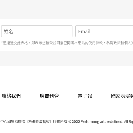
*通過遞交此表格，即表示您接受並同意已閱讀本網站的使用條款，私隱政策和個人
聯絡我們
廣告刊登
電子報
國家表演
中心國家兩廳院《PAR表演藝術》版權所有
©
2022
Performing arts redefined. All R
統一編號 Tax Id number 00973926