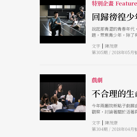
特別企畫 Featur
回歸徬徨少
說起那青澀的青春年代
題，聚焦青少年，除了
動演出計畫《請翻開次
|
文字
陳茂康
第305期 / 2018年05月
戲劇
不合理的生
今年兩廳院新點子劇展
觀察，討論著關於活著
點，「轉校生與這個班
|
文字
陳茂康
第304期 / 2018年04月