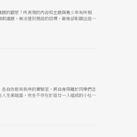
議題的觀眾？所表現的內容和主題與青少年有所相
個假議題，無法達到預設的目標，最後卻彰顯出這樣
、各自收斂有秩序的實驗室，將自身隔離於同學們言
些人生黑暗面，完全不存在於這廿一人組成的小社會
離之外，諸如此類的無可奈何，倒像是別人的事，別