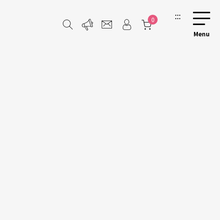
:::
0