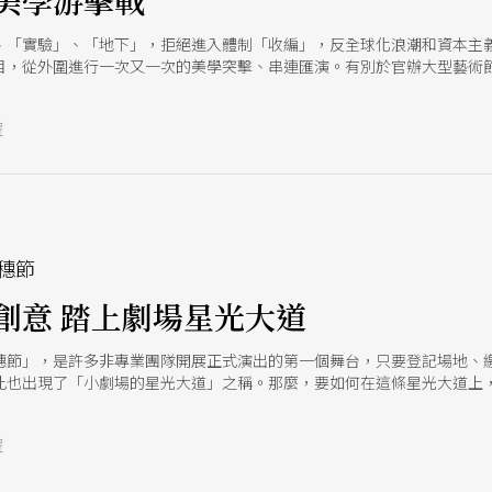
美學游擊戰
、「實驗」、「地下」，拒絕進入體制「收編」，反全球化浪潮和資本主
目，從外圍進行一次又一次的美學突擊、串連匯演。有別於官辦大型藝術
的另類藝術節，其實往往主題鮮明，在策展的理念和行動上，更顯企圖和
號
穗節
創意 踏上劇場星光大道
穗節」，是許多非專業團隊開展正式演出的第一個舞台，只要登記場地、
此也出現了「小劇場的星光大道」之稱。那麼，要如何在這條星光大道上
臺北藝穗節協同策展人的藍貝芝，提供她的觀察與意見。
號