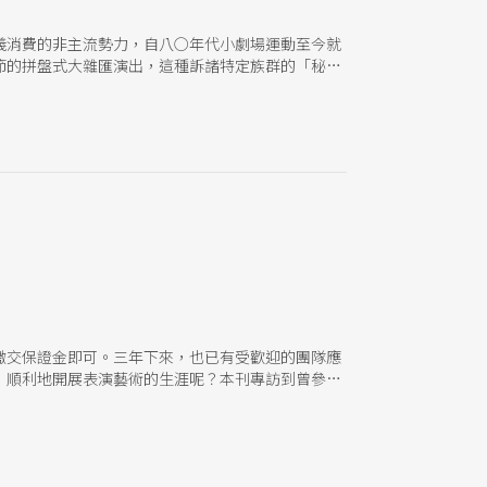
義消費的非主流勢力，自八○年代小劇場運動至今就
節的拼盤式大雜匯演出，這種訴諸特定族群的「秘密
野心。
繳交保證金即可。三年下來，也已有受歡迎的團隊應
，順利地開展表演藝術的生涯呢？本刊專訪到曾參與