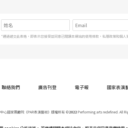
*通過遞交此表格，即表示您接受並同意已閱讀本網站的使用條款，私隱政策和個人
聯絡我們
廣告刊登
電子報
國家表演
中心國家兩廳院《PAR表演藝術》版權所有
©
2022
Performing arts redefined. All R
統一編號 Tax Id number 00973926
本站所提供相關演出資訊，如有異動應以主辦單位公告為準。