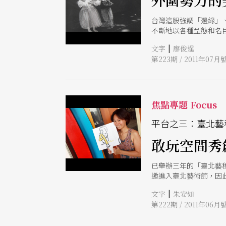
外圍勢力的
台灣這股強調「邊緣」
不斷地以各種型態和名
結社」、「內部聯歡」
|
文字
廖俊逞
第223期 / 2011年07月
焦點專題 Focus
平台之三：臺北藝
敢玩空間秀
已舉辦三年的「臺北藝
邀進入臺北藝術節，因
兩屆藝穗節、今年擔任
|
文字
朱安如
第222期 / 2011年06月