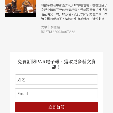
阿雷希血液中那義大利人的歌唱性格，往往透過了
冷靜中暗藏狂野的熱情詮釋，帶給聆賞者彷彿「柳
暗花明又一村」的意境。而此次國家交響樂團，在
簡文彬的帶領下，精確而中肯地體現了近代北歐作
品與美國現代作曲家，因人文風格而產生的音色與
|
文字
蔡佳融
內涵上的明顯對比，而這種忠實表現作品風格的協
第127期 / 2003年07月號
奏方式，當然也使得阿雷希的詮釋與舖陳能更為自
在。
免費訂閱PAR電子報，獲取更多藝文資
訊！
立即訂閱