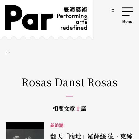
跳到主要內容區塊
網站導覽
:::
:::
Rosas Danst Rosas
相關文章
1
篇
新浪潮
翻天「腹地」羅薩絲 德．克絲