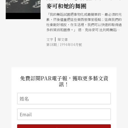
麥可和她的舞團
「我的舞蹈試圖把事物化成最簡單的、最必須的元
素，然後儘量把這些東西發揮至極點；這與我們的
社會剛好相反，在生活裡，我們可以快速的取得過
多的資訊和圖像。」 德．克絲麥可 比利時舞蹈家
德．克絲麥可於一九八三年成立了羅薩絲舞蹈團，
|
文字
華文偉
開創了舞蹈的另類語言。其作品的迷人之處，在於
第18期 / 1994年04月號
不公式化的表演，每一回都因投入者不同的想像和
參與而千變萬化，使作品可以表達更多層次的意
念。
免費訂閱PAR電子報，獲取更多藝文資
訊！