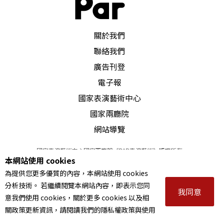
PAR 表演藝術雜誌
關於我們
聯絡我們
廣告刊登
電子報
國家表演藝術中心
國家兩廳院
網站導覽
國家表演藝術中心國家兩廳院《PAR表演藝術》版權所有
本網站使用 cookies
©
2022
Performing arts redefined. All Rights Reserved
為提供您更多優質的內容，本網站使用 cookies
統一編號 Tax Id number 00973926
分析技術。 若繼續閱覽本網站內容，即表示您同
本站所提供相關演出資訊，如有異動應以主辦單位公告為準。
我同意
意我們使用 cookies，關於更多 cookies 以及相
服務條款
｜
隱私權聲明
｜
著作權聲明
關政策更新資訊，請閱讀我們的隱私權政策與使用