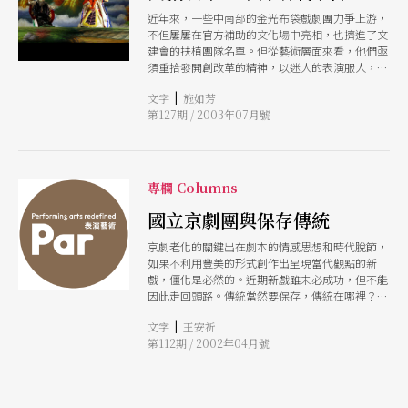
近年來，一些中南部的金光布袋戲劇團力爭上游，
不但屢屢在官方補助的文化場中亮相，也擠進了文
建會的扶植團隊名單。但從藝術層面來看，他們亟
須重拾發開創改革的精神，以迷人的表演服人，來
證明金光布袋戲至今猶有「瑞氣千條」。
|
文字
施如芳
第127期 / 2003年07月號
專欄 Columns
國立京劇團與保存傳統
京劇老化的關鍵出在劇本的情感思想和時代脫節，
如果不利用豐美的形式創作出呈現當代觀點的新
戲，僵化是必然的。近期新戲雖未必成功，但不能
因此走回頭路。傳統當然要保存，傳統在哪裡？就
在京劇演員唱念做打揚袂轉身顧盼之間，而創作卻
|
文字
王安祈
是維繫任何一項藝術的不二法門。
第112期 / 2002年04月號