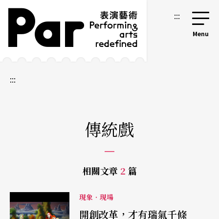
跳到主要內容區塊
網站導覽
:::
:::
傳統戲
相關文章
2
篇
現象‧現場
開創改革，才有瑞氣千條