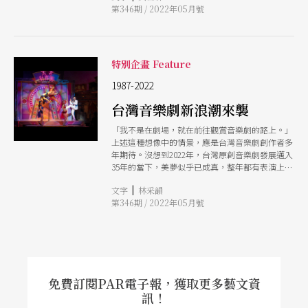
第346期 / 2022年05月號
淺顯，加上歌舞的非寫實表現手法，也會被界定為
考時，如何解構商業與藝術的二元觀點，不從「商
眾，看不看得懂這齣戲。」口碑影片，成為重要行
缺乏深度、無法乘載議題，甚至是曲解。這或許遙
業劇場能不能評論、需不需要評論」的角度出發，
銷手法。「但這件事情走到現在，一般觀眾看到口
望自歐美音樂劇，特別是當《貓》、《鐘樓怪
而是評論人怎麼評論商業劇場？或者說，劇場如何
碑影片已經愈來愈無感，因為往往是同一群人在推
人》、《獅子王》等百老匯音樂劇來台演出，就算
發揮商業性能否是種「技藝」？ 從「延續的必
薦。」 社群媒體的使用人口也在這幾年轉變，新
總被「黑特」場地不佳、票價過高，還是能吸引到
須」到「創造延續的需求」 商業劇場的形成，有
一個世代的年輕人不再使用臉書，轉往IG、抖音等
特別企畫 Feature
觀眾，讓這些製作一來再來。同時，我們也可以注
個關鍵是數據面的「延續」包含觀眾、場次、演出
社群媒體。不過，臉書雖然逐漸老化，但仍保有幾
意到，被界定為「商業劇團」者除製作一般舞台
1987-2022
頻率等。在台灣多數商業劇團多能維持每年至少一
項優勢，綜合林佳鋒與施淳耀的說法，大致有：該
劇，也多半有音樂劇創作，如綠光劇團、果陀劇
至兩檔全新製作的狀況下，同一年度又會呈現出比
年齡層的消費能力相對強、臉書粉專的官網
台灣音樂劇新浪潮來襲
場、全民大劇團等，可見音樂劇與商業劇場間的密
較明顯的兩種做法：一是，大型製作的多地巡演，
切連結。
特別像是故事工廠、全民大劇團、春河劇團都曾出
「我不是在劇場，就在前往觀賞音樂劇的路上。」
現環島式的巡演，或是有跨年度巡演、多部製作同
上述這種想像中的情景，應是台灣音樂劇創作者多
步巡演的情況。另一則是，中小規模的製作在同一
年期待。沒想到2022年，台灣原創音樂劇發展邁入
場地做長銷式演出，達到接近「定目劇」的規模，
35年的當下，美夢似乎已成真，整年都有表演上
近期較常出現在音樂劇製作，如C MUSICAL製作
檔。單就4月，全台逼近15齣原創音樂劇輪番上
《小王子》、《I Love You, You're Perfect, Now
|
文字
林采韻
演，加上國外IP授權及直接引進的製作，2022年3
Change》中英文版等。但，無論是哪種做法都在
第346期 / 2022年05月號
至6月的演出數量，相當於2018一整年，而2018年
延續觀眾數量的積累，以求達到收支平衡，乃至於
幾乎可被視為台灣原創音樂劇首度大爆發的一年
盈餘。 商業劇場其實在突破一種認知劇場是「稍
（註1）。
縱即逝
免費訂閱PAR電子報，獲取更多藝文資
訊！