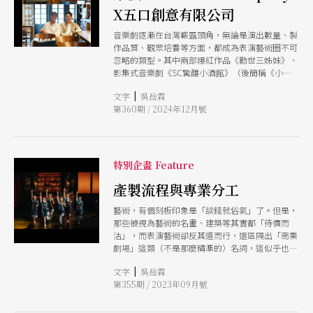
X五口創意有限公司
音樂劇逐漸在台灣嶄露頭角，無論是演出數量、製
作品質、觀眾培養等方面，都成為表演藝術圈不可
忽略的類型。其中兩部爆紅作品《勸世三姊妹》、
影集式音樂劇《SC驚釀小酒館》（後簡稱《小酒
館》）更創下台灣劇場前無古人的紀錄，數次巡演
|
文字
吳岳霖
都在開賣時迅速完售，並成功吸引大量新觀眾首度
第360期 / 2024年12月號
踏入劇場。 兩部作品更體現了台灣劇場的不同製
作體系與生態。《勸世三姊妹》來自音樂劇團「躍
演」，但獲得IP開發公司「大慕可可」支持，構成
台灣少見的新商業劇場規格。而《小酒館》是從製
作公司「五口創意有限公司」啟動，分別邀請導演
特別企畫 Feature
高天恆與創作、設計團隊合作，並有百萬訂閱
YouTuber「欸你這週要幹嘛」跨界演出，打造製
產製流程與專業分工
作、行銷為起點的創作模式。 劇團與製作公司如
藝術，有個刻板印象是「談錢就俗氣」了。但是，
何面對觀眾的需求？是否擁有截然不同的規劃方法
那些被視為藝術的名畫、建築等其實都「待價而
與思維？又如何在（我們所期待的）劇場產業與商
沽」，而表演藝術卻反其道而行，還區隔出「商業
業模式裡頭，找尋藝術與票房間的平衡？因此，我
劇場」這類（不是那麼精準的）名詞，這似乎也與
們邀請到躍演藝術總監曾慧誠、團長侯淙仁，與五
表演藝術團隊多以「非營利組織」立案，產生某種
口創意有限公司兩位共同創辦人孫明恩、陳宣，展
|
文字
吳岳霖
「藝術=沒錢」的強連結。我們又都明白，如何擺
開一場不同切入角度的對話。
第355期 / 2023年09月號
脫賴以為生的補助機制，始終是團隊營運的課題。
同時，場館與團隊也開始將「行銷」視為組織必
須，另外也有專業的製作、行銷團隊╱公司受委託