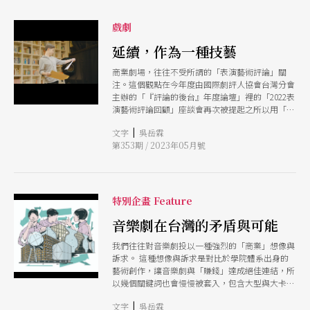
規劃。「表演藝術行銷」真的成為顯學？或是，要
如何思考製作、行銷在藝術創作流程裡的位置？
戲劇
從「線下」到「（不同的）線上」：媒體流變與世
代變遷 劇場行銷手法，首先面臨到的是媒體愈趨
延續，作為一種技藝
快速的轉變。 故事工廠創辦人暨執行長林佳鋒回
商業劇場，往往不受所謂的「表演藝術評論」關
看媒體變化，從1990年的傳統紙媒開始，認為在
注。這個觀點在今年度由國際劇評人協會台灣分會
2000年前在報紙藝文版面、廣播、電視的露出，都
主辦的「『評論的後台』年度論壇」裡的「2022表
能替票房挹注高強度的能量；而在網路逐漸興起
演藝術評論回顧」座談會再次被提起之所以用「再
後，宣傳動能也開始從線下轉往線上，特別是在
次」，乃是這個觀點不受限於2022年，早被屢次提
2009年後的臉書（Facebook），快速累積某個世
|
文字
吳岳霖
起，作為長年累月以來表演藝術評論的現象。 這
代的消費人口。 另一方面，林佳鋒也透過劇團的
第353期 / 2023年05月號
個帶了點直觀、尚缺更精準數據統計的觀點，背後
會員制度來說明這樣的流變。他提到2000年到2010
也牽涉到一個問題是：到底什麼是「商業劇場」？
年間最流行的是EDM（電子郵件行銷），讓所有劇
另一個說法是，以台灣劇場的規模來說，是否具備
團快速吸收會員，但是在2010年開信率只剩下
商業性？ 若從過去已被認知為「商業劇團」的現
20%，並在數年內萎縮，而點擊率必然又更低於開
代戲劇團隊（註），包含屏風表演班、表演工作
信率，於是這類行銷資源已經無法有效轉換為票
特別企畫 Feature
坊、果陀劇場、綠光劇團等，再到全民大劇團、春
房。因此，故事工廠將更多行銷、觀眾經營的能量
河劇團、故事工廠等，呈現了幾個標準：題材通俗
音樂劇在台灣的矛盾與可能
放到臉書。甚至，這段時期有更多劇團直接捨棄官
化、影視明星化與商品化，明顯將其受眾脫離傳統
方網站，轉往臉書粉絲專頁。 五口創意工作室共
我們往往對音樂劇投以一種強烈的「商業」想像與
想像的「劇場觀眾」，指向所謂的「大眾」。或許
同創辦人暨品牌創意總監施淳耀也提出線上宣傳的
訴求。 這種想像與訴求是對比於學院體系出身的
是因為這樣的目標與做法，導致過去對商業劇場產
轉變，而這個轉變不再以10年為單位，是更瞬息萬
藝術創作，讓音樂劇與「賺錢」達成絕佳連結，所
生帶著貶義的視角；也就是說，商業與藝術有二元
變的。他指出：「我覺得這幾年大家蠻在意『數位
以幾個關鍵詞也會慢慢被套入，包含大型與大卡司
的區隔創作者與觀眾、評論人都只能二選一於是不
行銷』，包含社群，或者是說找一些非劇場圈的人
製作、巡演場次多、售票與行銷能力強等，但也可
會用「藝術評論」的角度來思考。 這篇評論是從
來看戲、推薦，而以前大家在意的是專業人士的背
|
文字
吳岳霖
能因目標觀眾為普羅大眾，題材內容會相對流行、
「評論人的自省」出發。當不允許自己陷入二元思
書，但是現在好像更想看到的是，如果我是一般觀