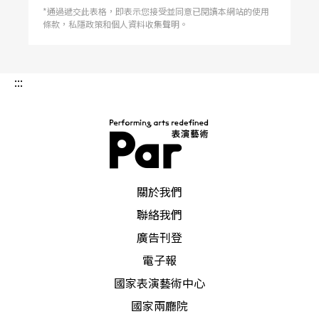
行，由中共文化部主辦。 五場演奏會發表了包括
*通過遞交此表格，即表示您接受並同意已閱讀本網站的使用
郭文景、李濱揚、胡海林、譚盾、周龍等多位世界
條款，私隱政策和個人資料收集聲明。
華人作家的十六首民樂作品。除多位靑年民樂高手
外，還動員中央音院民樂團、中央交響樂團等大小
樂團。其中最受好評的是郭文景的二胡協奏曲〈愁
空山〉。郭文景與瞿小松、譚盾、葉小鋼在八〇年
:::
代初期被稱爲中央音樂院四大才子。 〔俄羅斯〕
馬勒用《英雄》總譜遺於西伯利亞 美國紐約市出
版商人卡普蘭（Gil-bert Kaplan），最近宣稱他在
西伯利亞發現馬勒使用的貝多芬第三《英雄》交響
曲的總譜。 卡
PAR 表演藝術雜誌
關於我們
聯絡我們
廣告刊登
電子報
國家表演藝術中心
國家兩廳院