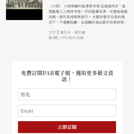
〔大陸〕 大陸樂團到香港爭市場 這幾個月來，香
港藝壇上之樂隊市場，可說暗潮洶湧，在隨後幾個
月間，更可見得競爭激烈。 在觀眾要求日高的情
況下，不僅舞蹈團、合唱團的演出要求有樂隊現場
伴奏，不少音樂會都要求有樂隊節目，以增聲勢。
|
文字
周凡夫、楊忠衡
但要動用一個樂團，花費不菲，要有水平保證，可
第3期 / 1993年01月號
供選擇的機會並不多。 另一可行之法，十一月底
法國羅蘭比提芭蕾舞團演出《睡美人》，便請來上
海交響樂團伴奏，明年香港藝術節巴黎歌劇院芭蕾
舞團演《唐吉訶德》，亦邀來廣州交響樂團伴奏，
剛在十月底舉行過的長虹聲樂協會《情牽樂韻》更
將深圳交響樂團請來，使人吃驚的是，據說該團前
來演出一場，在住宿交通費外，袛收取一萬港元酬
免費訂閱PAR電子報，獲取更多藝文資
金！ 大陸設英皇家音樂考試 今年九月，英國皇家
訊！
音樂學院將會在武漢設立中國大陸第一個考試點，
在大陸舉行第一次皇家音樂學院的音樂文憑考試。
今年九月史密斯將會親自到武漢坐鎭，監察考試進
行，估計招考之考生除來自兩湖、兩廣、及河南等
中南地區外，其他省市亦會有考生慕名參加。 中
英關係儘管陷於低潮，但在音樂上中英雙方的關係
則越來越密切、和不斷升級，日後英國皇家音樂學
院的海外文憑考試，在大陸之影響力一如在香港那
樣大，亦非奇怪之事呢！ 「民樂新定向」巡迴演
立即訂閱
奏會 「民樂新定向」系列音樂會十月底在北京舉