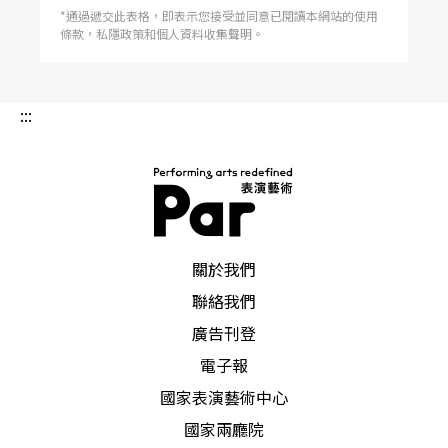
的攝影範疇，但堅持的都是「紀實」，不只我們眼
*通過遞交此表格，即表示您接受並同意已閱讀本網站的使用
前所見，還有積累於作品╱人背後的種種。 這也
條款，私隱政策和個人資料收集聲明。
與許斌對「劇照」的思考產生連結，他很明確地
說：「劇照不能算是攝影的『作品』，因為劇照有
點像翻拍、或是影印。」他提到，近幾年為了票
房，劇團花更多精神與經費在經過設計的擺拍，作
:::
為「宣傳照」，但往往跟這齣戲沒有太大關係。他
說：「嚴格講起來，這樣的做法就會變成是那位攝
影的作品，而不是劇場的作品。」頓了一下說：
「基本上是不一定需要那樣做的。」姚立群也用
「本末倒置」回應：「像我的觀念是這樣，一開始
披露的照片絕對不能勝過到時候演出的內容。我覺
得，這才是合理的，並且是劇團跟觀眾之間的倫
理；也就是說，怎麼會讓觀眾看到一個打折扣的東
PAR 表演藝術雜誌
西呢？」 姚立群接著說，過去經費拮据，不會把
關於我們
專業攝影納入思考，「連想都沒想，就讓這件事過
去，最後那個作品就好像和自己一點關係都沒
聯絡我們
有。」許斌這時笑說：「其實我早年剛開始拍的時
候，都免費送照片給劇
廣告刊登
電子報
國家表演藝術中心
國家兩廳院