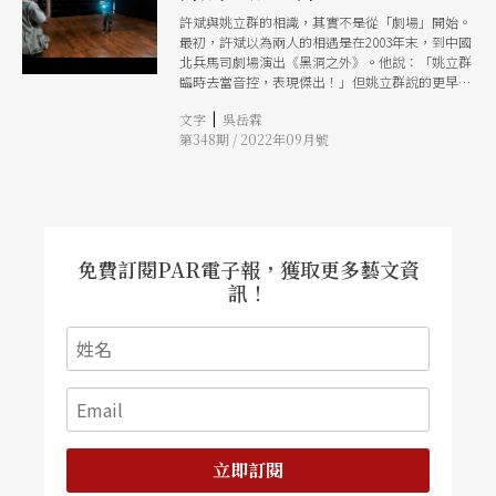
許斌與姚立群的相識，其實不是從「劇場」開始。
最初，許斌以為兩人的相遇是在2003年末，到中國
北兵馬司劇場演出《黑洞之外》。他說：「姚立群
臨時去當音控，表現傑出！」但姚立群說的更早
些，是在1991年左右，那時的許斌還在誠品書店工
|
文字
吳岳霖
作，專門負責攝影相關區域，笑說：「他是那個區
第348期 / 2022年09月號
的區長。」姚立群初接觸攝影，與當時的同好向許
斌交流。後來，許斌從公關公司、《首都早報》攝
影記者、誠品書店、《表演藝術》特約攝影、《亞
洲週刊》等媒體之攝影記者，用「攝影」兜起生命
與身分。自2011年的《黑洞3》，也順其自然與身
體氣象館、牯嶺街小劇場締結關係，留下諸多照
片。 姚立群說：「許斌這輩子預計是沒可能整理
免費訂閱PAR電子報，獲取更多藝文資
完照片，不過有一天我們拿到那些檔案，打開來
訊！
看，大概會驚訝那時候已經拍那麼多，而且讓我們
都還可以回到現場。」這句「回到現場」，或許是
許斌在不同身分與生命經驗的轉換之間，穩住攝影
的核心。 紀實：劇照的功能與本質 許斌開始專心
於表演藝術攝影，是因《表演藝術》雜誌創刊，受
主編蕭蔓之邀擔任特約攝影。可能是從雜誌創刊以
來的情感，可能是對採訪與攝影間的理念，在許斌
悠緩的語氣裡多的是對雜誌攝影的觀察，包含雜誌
攝影的專職化，統一整體風格；攝影如何通過採訪
立即訂閱
來了解受訪者，然後完成攝影等。看似穿梭在不同