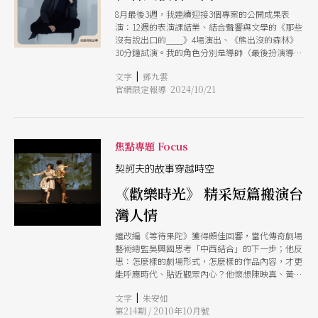
8月最後3週，我連續迎接3個專案的公開成果表
演：12週的表演課結業、結合聲響與文學的《那些
沒有說出口的＿＿》4場演出、《熊出沒的森林》
30分鐘試演。我的角色分別是導師（最後扮演導
演），導演與構作，以及主創與演員。這些案子都
|
文字
鄧九雲
是為期3個月到半年以上的工作期程，準備算十分
官網限定報導 2024/10/21
充裕，所以因創作的不確定性而焦頭爛額的階段已
順利過去，但在這連續發生的巧合之下，我卻意外
出現全新的挑戰與感悟在看與被看之間，幾乎是一
種理智與感知的搏鬥。 先說為期12週的表演課，
今年我訂的主題是：虛構是對現實的溫柔補償。裡
焦點專題 Focus
面有半數是已工作過一、兩期的舊生，所以我打定
主意把這當成一門進階班的創作表演課程。前半部
契訶夫的故事穿越時空
我讓他們讀大量的短篇小說，從分析到擴延即興，
《歡樂時光》 精采短篇搬演台
其中也曾試圖引導學員把即興內容轉譯成可以複演
的劇本，但發現執行困難，會偏離原本表演學習的
灣人情
主軸（變成寫劇本課）而停止發展。後半部我們開
始工作濱口竜介的電影劇本《歡樂時光》，與他在
繼改編《等待果陀》獲得頗佳回響，當代傳奇劇場
書中記錄的「方法論」。 濱口竜介是我所熟知的
藝術總監吳興國思考「中西結合」的下一步；他反
導演裡，最看重文本的。他對冷讀的偏好，甚至直
思：怎麼樣的劇場形式，怎麼樣的作品內容，才更
接將此方法化為形式貫串《在車上》整部電影。老
能呼應時代、貼近觀眾內心？他懷想陳映真、黃春
實說，要讓學生進行為期半個月的冷讀練習，首要
明筆下的人情百態，進而追溯影響頗深的根源契訶
克服的就是如何不要被「什麼都沒有」而打敗必須
|
文字
朱安如
夫；適逢契訶夫一百五十年誕辰，一個開闢複合性
進行一種違反慾望（想詮釋，做點什麼）的過程，
第214期 / 2010年10月號
園區，結合戲劇與生活，透過台灣民眾共同記憶，