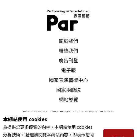
PAR 表演藝術雜誌
關於我們
聯絡我們
廣告刊登
電子報
國家表演藝術中心
國家兩廳院
網站導覽
國家表演藝術中心國家兩廳院《PAR表演藝術》版權所有
本網站使用 cookies
©
2022
Performing arts redefined. All Rights Reserved
為提供您更多優質的內容，本網站使用 cookies
統一編號 Tax Id number 00973926
分析技術。 若繼續閱覽本網站內容，即表示您同
本站所提供相關演出資訊，如有異動應以主辦單位公告為準。