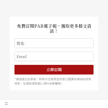
重新培養出一種細緻又脆弱、新生卻個性化的直
召喚人性溫暖關懷的想法，就此誕生。
覺。我同樣也得鍛鍊耐心，等著不介入，適時調整
矯枉過正的冷讀方式（有時會出現機器人或打字感
的聲音）。最後果真大家都迎接到許多驚喜。 不
過把電影劇本放在現場演出是另一個難題。我意識
到沒有預留更多時間陪學員拉走位，權衡之下，毅
免費訂閱PAR電子報，獲取更多藝文資
然決定聚焦在台詞的處理。對現階段的學員來說，
訊！
能被聽得進去，可能比好不好看來得更重要。演出
前精神集氣時，我為沒有分配更多排練時間致歉，
並感謝他們對我的信任讓我凝視著赤裸、毫無保留
的他們整整3個月。 當個光溜溜的學生是需要勇氣
的。如果你想要討好老師、怕犯錯，或是想出風頭
的話，凝視的引導者能給予的協助會變少。因為我
們沒有辦法一起捕捉那脆弱細緻的靈光時刻可能是
個沒有預期的走位或動作，突現的奇妙語氣，過長
的停頓，甚至是不知從哪來的情緒。課程結束後，
立即訂閱
我跳出來想換作是我要這樣保持敞開、毫無預設被
盯著看那麼
*通過遞交此表格，即表示您接受並同意已閱讀本網站的使用
條款，私隱政策和個人資料收集聲明。
:::