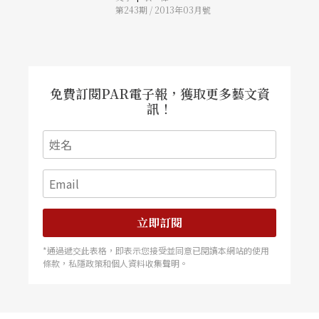
第243期 / 2013年03月號
一角色、被宙斯變成小牛的伊娥滿場跑，形成對
比，並讓這兩股不同的力量在舞台上碰撞在一起，
展現希臘悲劇應有的震撼力量。
免費訂閱PAR電子報，獲取更多藝文資
訊！
立即訂閱
*通過遞交此表格，即表示您接受並同意已閱讀本網站的使用
條款，私隱政策和個人資料收集聲明。