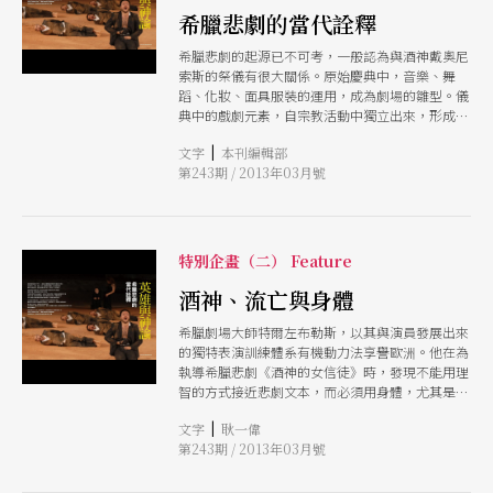
希臘悲劇的當代詮釋
希臘悲劇的起源已不可考，一般認為與酒神戴奧尼
索斯的祭儀有很大關係。原始慶典中，音樂、舞
蹈、化妝、面具服裝的運用，成為劇場的雛型。儀
典中的戲劇元素，自宗教活動中獨立出來，形成了
今日的戲劇。 希臘悲劇至今歷演不衰，成為現代
|
文字
本刊編輯部
劇場不斷挪借取材的珍貴遺產。就題材來看，希臘
第243期 / 2013年03月號
悲劇用以古喻今的方式，呼應當時雅典的政治社會
事件，故事並不停留在表面，而是處處潛藏著微言
大義。就演出來看，希臘悲劇對面具、歌隊與音樂
的結合使用，這種特殊形式。往往也是現代劇場試
圖突破寫實主義框架時，經常拿來實驗的對象。
特別企畫（二） Feature
來自希臘的阿提斯劇院，不斷以創新手法賦予希臘
悲劇當代風貌。導演特爾左布勒斯在執導希臘悲劇
酒神、流亡與身體
過程中，逐漸發展出來一套獨特的身體訓練法，藉
希臘劇場大師特爾左布勒斯，以其與演員發展出來
以尋找文本背後，潛藏著失落的身體密碼。他在場
的獨特表演訓練體系有機動力法享譽歐洲。他在為
面調度上偏好幾合圖形的排列，更讓人在觀賞他作
執導希臘悲劇《酒神的女信徒》時，發現不能用理
品時，聯想起有待解謎的象形文字，如同古希臘神
智的方式接近悲劇文本，而必須用身體，尤其是身
諭。 阿提斯劇院此行來台，將搬演悲劇之父埃斯
體對痛苦的承受力，才能打開悲劇的硬殼。於是透
庫羅斯的《普羅米修斯》中，在特爾左布勒斯的詮
|
文字
耿一偉
過演員疲累而出神的「酒神式」身體，卻搭配歌隊
釋下，演員以動靜對比的身體能量，充滿劇場空
第243期 / 2013年03月號
有序幾何圖形的排列，呈現出舞台上的獨特悲劇風
間，將讓觀眾見識希臘悲劇的震撼力量。
景。