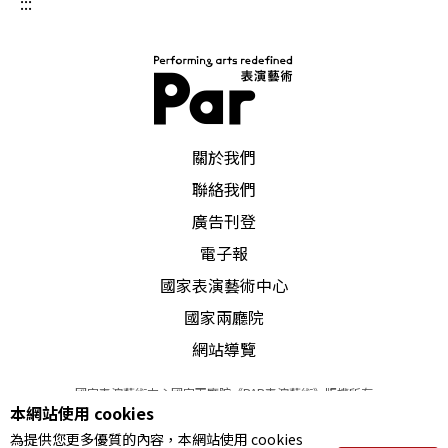
:::
PAR 表演藝術雜誌
關於我們
聯絡我們
廣告刊登
電子報
國家表演藝術中心
國家兩廳院
網站導覽
國家表演藝術中心國家兩廳院《PAR表演藝術》版權所有
本網站使用 cookies
©
2022
Performing arts redefined. All Rights Reserved
為提供您更多優質的內容，本網站使用 cookies
統一編號 Tax Id number 00973926