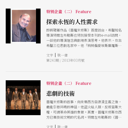
特別企畫（二） Feature
探索永恆的人性需求
即將隨著作品《普羅米修斯》首度訪台，希臘知名
導演特爾左布勒斯也特別接受本刊的e-mail訪問，
一談他的導演理念與劇場表演思考。他表示，在古
希臘三位悲劇名家中，他「稍稍偏愛埃斯庫羅斯
（《普羅米修斯》劇作家）」，因為在埃氏作品
|
文字
耿一偉
中，「我們感受到神、人與城邦之間的一體性」。
第243期 / 2013年03月號
他也透露，台北演出中他也會上台軋一角，演出歌
隊長，不但要說古希臘詩文，還要唱一首高加索的
民謠。
特別企畫（二） Feature
悲劇的技術
普羅米修斯的故事，向來是西方自浪漫主義之後，
最能引發共鳴的神話，他盜火給人類，反叛宙斯大
權，可謂革命英雄的象徵。其實，普羅米修斯在西
方已是技術文明的代名詞。特爾左布勒斯的《普羅
米修斯》原劇名是《被縛的普羅米修斯》，是三聯
|
文字
耿一偉
劇之一，導演在劇中安排普羅米修斯毫不移動與另