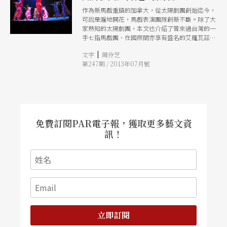
作為新馬戲重鎮的加拿大，從太陽劇團創始迄今，
可說是遍地開花，馬戲表演團隊創新不斷。除了大
家熟知的太陽劇團，本文也介紹了曾來過台灣的一
手七指馬戲團、在國際間亦享有盛名的艾羅瓦茲馬
戲團，與新生代團隊極限劇團。透過各團的製作與
|
文字
周伶芝
特色介紹，我們可以看到加拿大新馬戲的多元風
第247期 / 2013年07月號
景，是如何地令世人目不暇給！
免費訂閱PAR電子報，獲取更多藝文資
訊！
立即訂閱