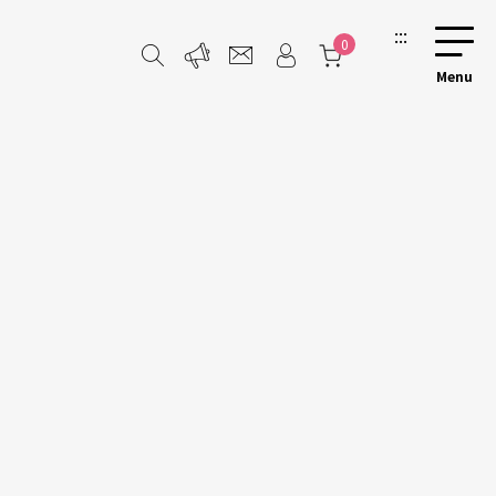
:::
0