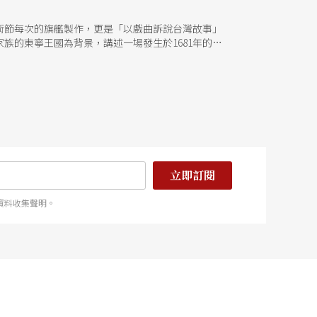
藝術節每次的旗艦製作，更是「以戲曲訴說台灣故事」
族的東寧王國為背景，講述一場發生於1681年的王
昭娘：纏繞歷史與劇中的幽靈 在長期本土化的追求
史的詮釋與想像，引入不同族群的記憶與立場，早期
多元的人物形象。《鳳凰變》的故事則是以鄭成功死
因與乳母昭娘私通生子（鄭克），鄭成功下令格殺董
序曲」演繹的這段情節，看似與日後東寧王國的發展
束縛，讓所有人難逃活在「國姓爺」的陰影之下。鄭
作一縷幽魂，伴隨著鄭氏家族來到台灣建立東寧王國
場，在部分情感濃厚的場景中，成為觀眾深入鄭經父
性係由人倫的衝突而展開，而《鳳凰變》中的所有角
立即訂閱
資料收集聲明。