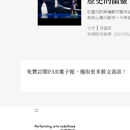
歷史的幽靈
在當代的新編歌仔戲作
為核心進行創作。今年
室政變「東寧之變」。
|
文字
游富凱
與作用下，鄭成功及其
官網限定報導 2023/05/
「民族英雄」鄭成功的
後，鄭氏家族之間的鬩
夫人（鄭經之母）和鄭
並無直接關聯；然而，
成功化作歷史的幽靈如
昭娘的死，成為家族成
子內在心境與情感深處
免費訂閱PAR電子報，獲取更多藝文資訊！
色人物，即在這兩個鬼
:::