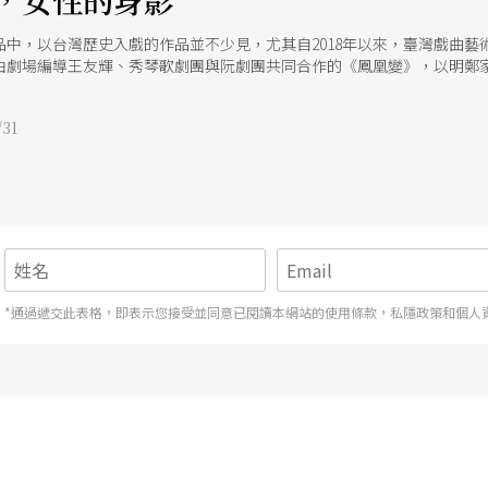
，女性的身影
品中，以台灣歷史入戲的作品並不少見，尤其自2018年以來，臺灣戲曲
由劇場編導王友輝、秀琴歌劇團與阮劇團共同合作的《鳳凰變》，以明鄭家
這場政變的結果，導致東寧王朝的覆滅，也影響了台灣的命運。 國姓爺與
家族所衍伸的人文軼事，經常被改編成戲劇作品。經由不同創作者對於歷
31
神聖形象，逐漸打破單一的／漢民族的文化史觀，進而建構出貼近常民、
牆奪權為背景。 《鳳凰變》的切入點是由鄭成功的一道命令而展開。鄭經
經一家，董夫人依隨眾議，殺昭娘以代罪。若從整體敘事結構來看，在「
從未在劇中現身的鄭成功，透過一道命令，藉由來自廟堂與宗族的權力和
影隨形，糾纏著鄭氏王朝裡的每一個人。 而開場就喪命的昭娘，在劇中也
員不願碰觸的傷痕與裂痕。在編導的安排下，昭娘魂以畫龍點睛的方式出
的引路者。更重要的是，昭娘作為人倫悲劇的犧牲者，也揭示家族的悲劇
魂的糾纏與伴隨之下，呈現出各自的無奈、掙扎與犧牲。
*通過遞交此表格，即表示您接受並同意已閱讀本網站的使用條款，私隱政策和個人