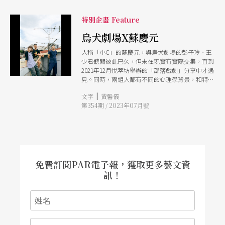
事魅力、且無損議題深度的好作品。 互相監看的
能」。確保動機出於後者，始終是最重要的事。她
世界 表演區將座位剖成兩半，讓觀眾對向而坐，
以劇團10年來陪伴觸法青年、青少年的經驗，分享
特別企畫 Feature
相望觀視。宛如媒體無遠弗屆的現代社會，到處都
「此時此刻與我們平行，但依然在發生」的另一個
是監看之眼。劇場中央從天垂下一條紅色粗麻繩，
烏犬劇場X蘇慶元
世界。這些人的成長經歷，因原生家庭、外在環境
懸於板床上方，迅速揭開本劇主題：一具在拘留室
之形塑，自然而然得用截然不同的方式生存與生
人稱「小C」的蘇慶元，與烏犬劇場的彭子玲、王
上吊的屍體，沒有遺書，7天無人認領。他，23歲
活。在「成為人」的同時，意識到另個世界的不
少君聽聞彼此已久，但未在現實有實際交集，直到
的用藥者，李志豪，名字被一遍又一遍地提起，在
同，才能真正認識彼此。
2021年12月悅萃坊舉辦的「部落戲劇」分享中才遇
流言蜚語、眾說紛紜之時，旁觀者也成了吃瓜群
見。同時，兩組人都有不同的心理學背景，和特殊
眾。 4名演員，利用布雷希特的疏離技法，進出於
處遇青少年工作。小C為戲劇治療師，工作對象多
扮演者與述說者之間。他們以流動如水銀的動作模
|
文字
黃馨儀
為早期療癒或依附關係困難兒童與青少年，並多和
擬，動靜錯落有致的對話拋接，誘導群眾不斷變換
第354期 / 2023年07月號
安置機構合作，以戲劇治療的遊戲切入，帶入象
方位和視角，展開推理。議題的設置也隨之滿場地
徵、投射、角色扮演，重新建立自己與他者的關
飛奔起來：毒品是產業，一條供需完整的地下經
係。烏犬劇場則師承輔仁大學心理學系的脈絡，以
濟；毒品管制是政策，視國情而不同；毒品是用
行動研究與團體動力為主軸，在密集的戲劇營隊工
藥，既合理又合法；毒品是社會規訓的破壞劑，好
作中，讓孩子認識自己的處境、尋找適合自己未來
用於青少年族群中最後眾人目光終於停落在李志豪
的改變方案。 本次對談特邀小C與烏犬劇場的彭子
（王肇陽飾）身上，回到年輕的生命為何隕落的探
玲、王少君對談，以不同的經驗視角回看傳統心理
問。以李志豪的身體作為線索，追索他戛然而止的
免費訂閱PAR電子報，獲取更多藝文資
治療框架，從而反思特殊處遇青少年所面臨的制度
青春與毒品的勾連歷程，刨出一個被世界遺棄的視
訊！
問題，尋找以戲劇作為方法建構陪伴與關係上的行
角。
動可能。