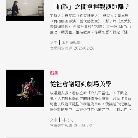
「抽離」之間拿捏觀演距離？
主持人：白斐嵐（獨立評論人） 與談人：黃思農
（再拒劇團導演、當代藝術家）、彭子玲（烏犬劇
場藝術總監） 台灣社會於2023年迎來一波#MeToo
巨浪，動盪雖只維持數月，後續影響可說是「餘波
盪漾」──正如關係人、受害者往往得用更長時間
|
文字
本刊編輯部
與之共處，尋求出路，生態環境亦然，劇場也不能
官網限定報導 2026/02/26
例外。#MeToo運動興起的口號「在做藝術家前先
是一個人」（Youre a human before youre an
artist），似乎暗示著藝術創作有時會讓人忘記人
性，犧牲自我或他人，以成就所謂崇高的「藝
術」。於是，一連串的事件，讓我們有機會重新審
戲劇
視環境，建立新的平衡。 延續2024年台灣劇評人
協會年度論壇選擇直面創作倫理、性別議題以及評
從社會議題到劇場美學
論之間角色，今年度更將關注面向擴大涵蓋不同形
以議題入戲，看似立於「公共正當性」的不敗之
式的「創傷」。第一場前導工作坊「記憶與撫慰：
地，人們對其藝術性的評價多有寬貸，甚至作者有
碰觸創傷與記憶的力道」，於是邀請烏犬劇場彭子
時也以政治正確性的表達為目的，使議題的延展性
玲與再拒劇團黃思農參與對談，並由獨立評論人白
僵死於劇場中，演完公共性也隨之中止。政治性和
斐嵐擔任主持。前者分享多年陪伴高風險青少年，
美學性，彷彿兩難之局，很少作者能讓每一個劇場
並以此推出創作《麻嗨猴》與《低．俗．畫本》的
|
文字
林乃文
調度、每一寸呼吸、每一聲響、每一轉身，既是政
經歷；後者則以單一觀眾形式演出的《感傷之
官網限定報導 2023/07/21
治的，同時也是美學的，無需諱莫如深，也無需靠
旅》，聚焦「觀看」的權力關係。 彭子玲提到她
評家腦補。 烏犬劇場深耕青少年劇場多年，《麻
在創作時，總是會不斷審視「自己究竟只把這些經
嗨猴》出世令人眼前一亮，是近年難得充滿劇場敘
歷當作故事題材，還是有進一步探索與實踐的可